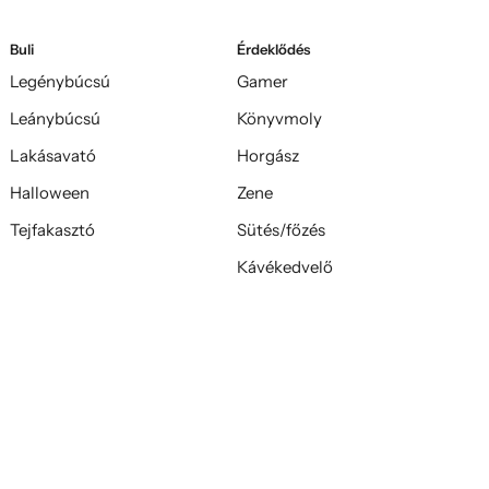
Buli
Érdeklődés
Legénybúcsú
Gamer
Leánybúcsú
Könyvmoly
Lakásavató
Horgász
Halloween
Zene
Tejfakasztó
Sütés/főzés
Kávékedvelő