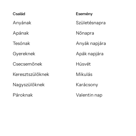
Család
Esemény
Anyának
Születésnapra
Apának
Nőnapra
Tesónak
Anyák napjára
Gyereknek
Apák napjára
Csecsemőnek
Húsvét
Keresztszülőknek
Mikulás
Nagyszülőknek
Karácsony
Pároknak
Valentin nap