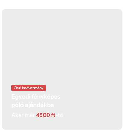
Őszi kedvezmény
Egyedi fényképes
póló ajándékba
Akár már
4500 ft
-tól