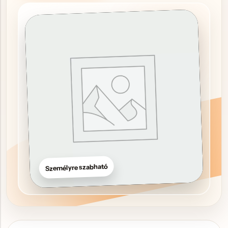
Hűtőmágnes, Kitűző
Plüss
Sapka
Táska, pénztárca
Egyedi céges ajándékok
Egyéb ajándék ötletek
Személyre szabható