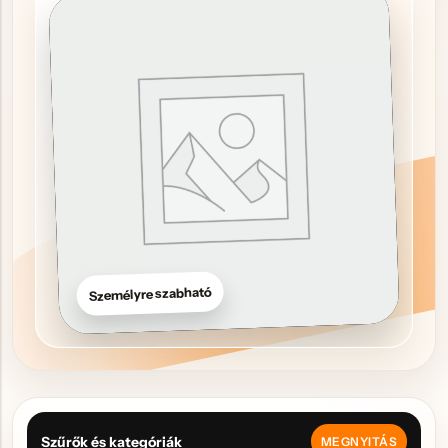
Hűtőmágnes, Kitűző
Plüss
Sapka
Táska, pénztárca
Egyedi céges ajándékok
Egyéb ajándék ötletek
Személyre szabható
Szűrők és kategóriák
MEGNYITÁS