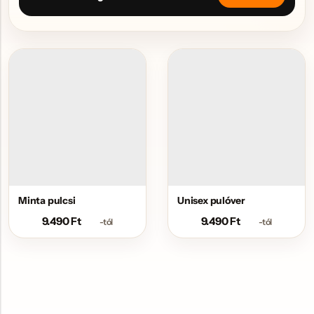
Minta pulcsi
Unisex pulóver
9.490
Ft
9.490
Ft
-tól
-tól