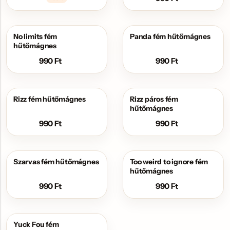
No limits fém
Panda fém hűtőmágnes
hűtőmágnes
990
Ft
990
Ft
Rizz fém hűtőmágnes
Rizz páros fém
hűtőmágnes
990
Ft
990
Ft
Szarvas fém hűtőmágnes
Too weird to ignore fém
hűtőmágnes
990
Ft
990
Ft
Yuck Fou fém