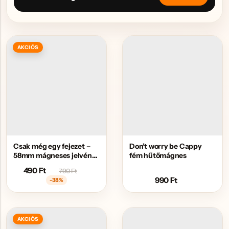
AKCIÓS
Csak még egy fejezet –
Don’t worry be Cappy
58mm mágneses jelvény
fém hűtőmágnes
sörnyitóval
490
Ft
790
Ft
990
Ft
-38%
AKCIÓS