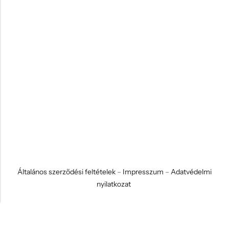
Általános szerződési feltételek
–
Impresszum
–
Adatvédelmi
nyilatkozat
© 2026 Koci és Drabi Ajándék Kft. Minden jog fenntartva