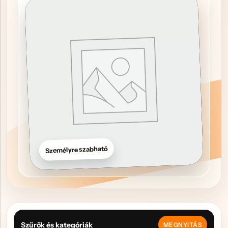
Hűtőmágnes, Kitűző
Plüss
Sapka
Táska, pénztárca
Egyedi céges ajándékok
Egyéb ajándék ötletek
Személyre szabható
Szűrők és kategóriák
MEGNYITÁS