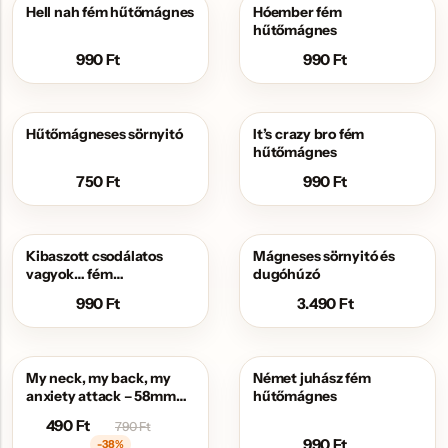
Hell nah fém hűtőmágnes
Hóember fém
hűtőmágnes
990
Ft
990
Ft
Hűtőmágneses sörnyitó
It’s crazy bro fém
hűtőmágnes
750
Ft
990
Ft
Kibaszott csodálatos
Mágneses sörnyitó és
vagyok… fém
dugóhúzó
hűtőmágnes
990
Ft
3.490
Ft
My neck, my back, my
Német juhász fém
AKCIÓS
anxiety attack – 58mm
hűtőmágnes
mágneses jelvény
490
Ft
790
Ft
sörnyitóval
990
Ft
-38%