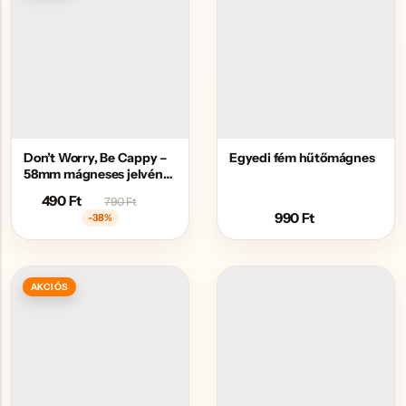
Don’t Worry, Be Cappy –
Egyedi fém hűtőmágnes
58mm mágneses jelvény
sörnyitóval
490
Ft
790
Ft
990
Ft
-38%
AKCIÓS