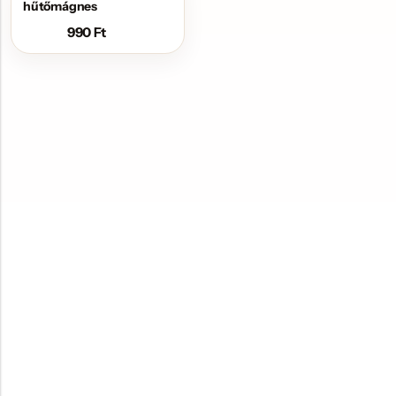
hűtőmágnes
990
Ft