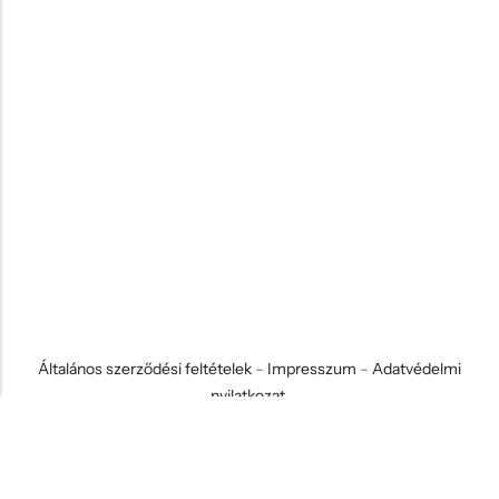
Általános szerződési feltételek
–
Impresszum
–
Adatvédelmi
nyilatkozat
© 2026 Koci és Drabi Ajándék Kft. Minden jog fenntartva