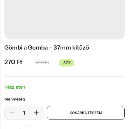
Hűtőmágnes, Kitűző
Plüss
Sapka
Táska, pénztárca
Egyedi céges ajándékok
Gömbi a Gomba – 37mm kitűző
Egyéb ajándék ötletek
270
Ft
540
Ft
-50%
Készleten
Mennyiség
KOSÁRBA TESZEM