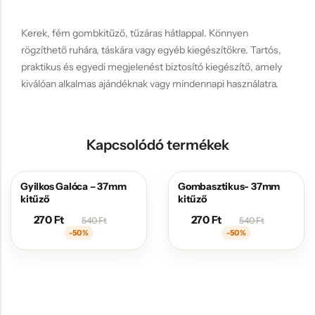
Kerek, fém gombkitűző, tűzáras hátlappal. Könnyen
rögzíthető ruhára, táskára vagy egyéb kiegészítőkre. Tartós,
praktikus és egyedi megjelenést biztosító kiegészítő, amely
kiválóan alkalmas ajándéknak vagy mindennapi használatra.
Kapcsolódó termékek
Gyilkos Galóca – 37mm
Gombasztikus- 37mm
AKCIÓS
AKCIÓS
kitűző
kitűző
270
Ft
270
Ft
540
Ft
540
Ft
-50%
-50%