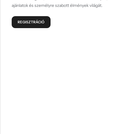
Hűtőmágnes, Kitűző
ajánlatok és személyre szabott élmények világát.
Plüss
REGISZTRÁCIÓ
Sapka
Táska, pénztárca
Egyedi céges ajándékok
Egyéb ajándék ötletek