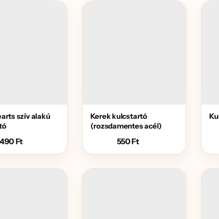
earts szív alakú
Kerek kulcstartó
Ku
tó
(rozsdamentes acél)
.490
Ft
550
Ft