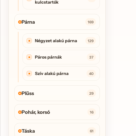
kulcstartók
Párna
169
Négyzet alakú párna
129
Páros párnák
37
Szív alakú párna
40
Plüss
29
Pohár, korsó
16
Táska
61