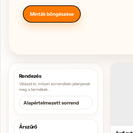
Hűtőmágnes, Kitűző
Minták böngészése
Plüss
Sapka
Táska, pénztárca
Egyedi céges ajándékok
Egyéb ajándék ötletek
Rendezés
Válaszd ki, milyen sorrendben jelenjenek
meg a termékek.
Árszűrő
Audi aut