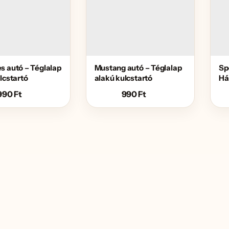
s autó – Téglalap
Mustang autó – Téglalap
Sp
lcstartó
alakú kulcstartó
Há
990
Ft
990
Ft