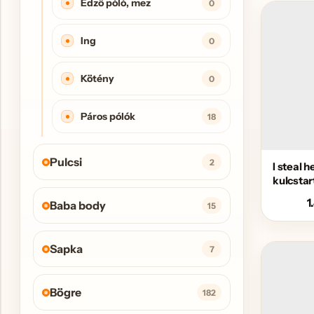
Edző póló, mez
0
Ing
0
Kötény
0
Páros pólók
18
Pulcsi
2
I steal h
kulcstar
1
Baba body
15
Sapka
7
Bögre
182