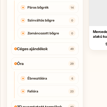
Páros bögrék
14
Színváltós bögre
0
Mercede
Zománcozott bögre
0
alakú ku
Céges ajándékok
49
Óra
29
Ébresztőóra
6
Falióra
23
3D nyomtatott termékek
40