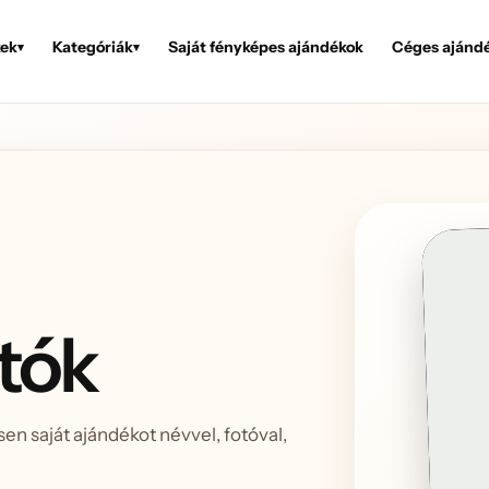
ek
Kategóriák
Saját fényképes ajándékok
Céges ajánd
▾
▾
rtók
sen saját ajándékot névvel, fotóval,