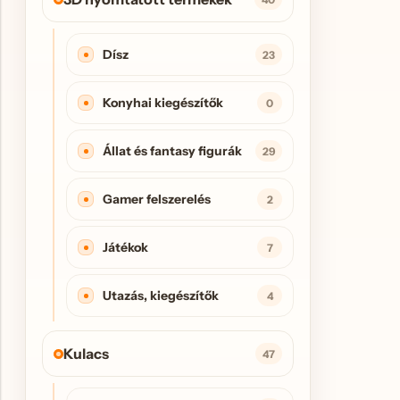
Dísz
23
Konyhai kiegészítők
0
Állat és fantasy figurák
29
Gamer felszerelés
2
Játékok
7
Utazás, kiegészítők
4
Kulacs
47