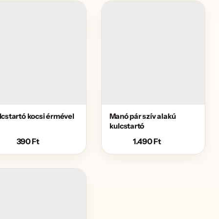
lcstartó kocsi érmével
Manó pár szív alakú
kulcstartó
390
Ft
1.490
Ft