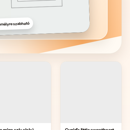
mélyre szabható
e mine szív alakú
Cupid’s little sweetheart