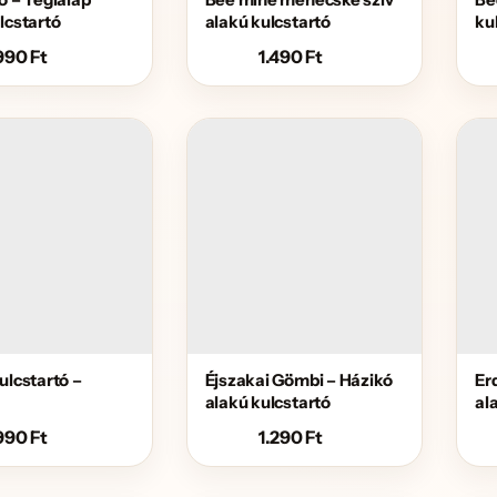
lcstartó
alakú kulcstartó
ku
990
Ft
1.490
Ft
ulcstartó –
Éjszakai Gömbi – Házikó
Er
alakú kulcstartó
al
990
Ft
1.290
Ft