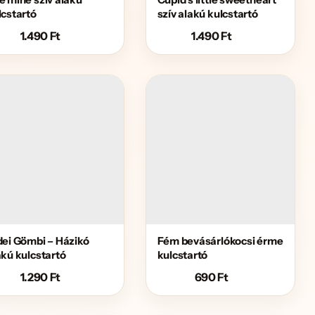
lcstartó
szív alakú kulcstartó
1.490
Ft
1.490
Ft
dei Gömbi – Házikó
Fém bevásárlókocsi érme
akú kulcstartó
kulcstartó
1.290
Ft
690
Ft