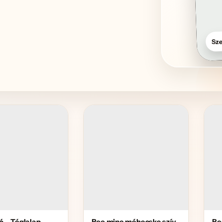
Sze
ó – Téglalap
Bee mine méhecske szív
Be