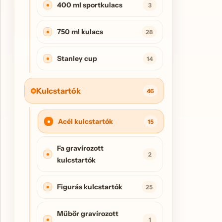
400 ml sportkulacs
3
750 ml kulacs
28
Stanley cup
14
Kulcstartók
46
Acél kulcstartók
15
Fa gravírozott
2
kulcstartók
Figurás kulcstartók
25
Műbőr gravírozott
1