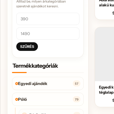
Állítsd be, milyen árkategóriában
alakú ku
szeretnél ajándékot keresni.
SZŰRÉS
Termékkategóriák
Egyedi ajándék
57
Egyedi k
téglalap
Póló
79