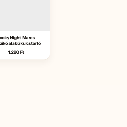
ooky Night-Mares –
zikó alakú kulcstartó
1.290
Ft