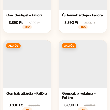
Csendes liget – Falióra
Éji fények erdeje – Falióra
3.890
Ft
3.890
Ft
5.990
Ft
5.990
Ft
-35%
-35%
AKCIÓS
AKCIÓS
Gombák átjárója – Falióra
Gombák birodalma –
Falióra
3.890
Ft
3.890
Ft
5.990
Ft
5.990
Ft
-35%
-35%