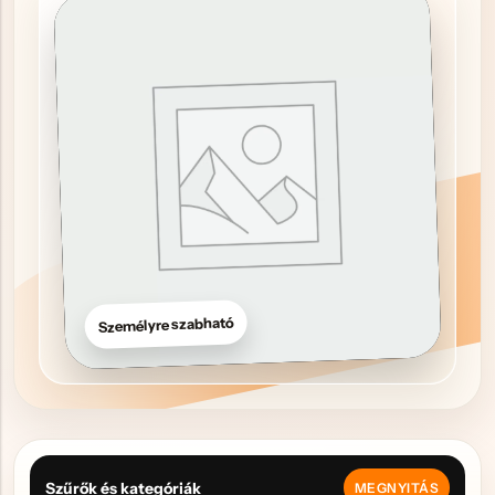
Hűtőmágnes, Kitűző
Plüss
Sapka
Táska, pénztárca
Egyedi céges ajándékok
Egyéb ajándék ötletek
Személyre szabható
Szűrők és kategóriák
MEGNYITÁS