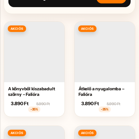
AKCIÓS
AKCIÓS
A könyvből kiszabadult
Átkelő a nyugalomba –
szörny – Falióra
Falióra
3.890
Ft
3.890
Ft
5.990
Ft
5.990
Ft
-35%
-35%
AKCIÓS
AKCIÓS