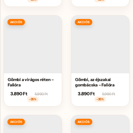
AKCIÓS
AKCIÓS
Gömbi a virágos réten –
Gömbi, az éjszakai
Falióra
gombácska – Falióra
3.890
Ft
3.890
Ft
5.990
Ft
5.990
Ft
-35%
-35%
AKCIÓS
AKCIÓS