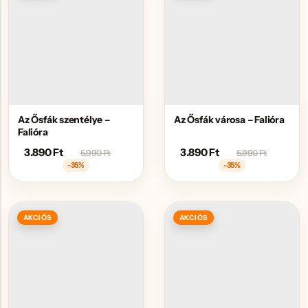
Az Ősfák szentélye –
Az Ősfák városa – Falióra
Falióra
3.890
Ft
3.890
Ft
5.990
Ft
5.990
Ft
-35%
-35%
AKCIÓS
AKCIÓS