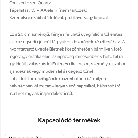
Óraszerkezet: Quartz
Tápellátás: 1.5 V AA elem (nem tartozék)
Személyre szabható fotóval, grafikával vagy logóval
Ez a 20 cm átmérőjű, fényes felületű üveg falióra tökéletes
alap az egyedi ajándéktárgyak és dekorációk készítéséhez. A
nyomtatható üvegfelületnek köszönhetően bármilyen fotó,
logó vagy grafika éles, színgazdag minőségben vihető fel rá,
így ideális választás különleges alkalmakra, személyre szabott
ajándéknak vagy modern lakáskiegészítőnek.
Letisztult formavilágának köszönhetően bármilyen
helyiségben jól mutat – legyen szó nappaliról, hálószobáról,
irodáról vagy akár ajándékozásról.
Kapcsolódó termékek