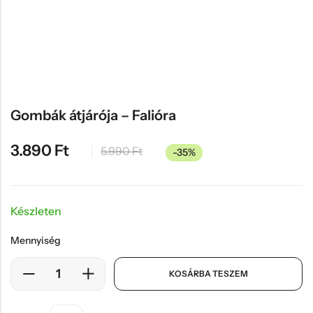
Hűtőmágnes, Kitűző
Plüss
Sapka
Táska, pénztárca
Egyedi céges ajándékok
Gombák átjárója – Falióra
Egyéb ajándék ötletek
3.890
Ft
5.990
Ft
-35%
Készleten
Mennyiség
KOSÁRBA TESZEM