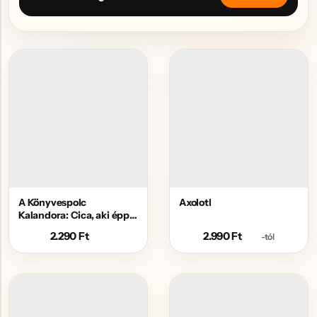
A Könyvespolc
Axolotl
Kalandora: Cica, aki épp
most teszi tönkre a
2.290
Ft
2.990
Ft
-tól
rendet