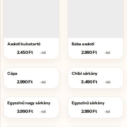
Axolotl kulcstartó
Baba axolotl
2.450
Ft
2.990
Ft
-tól
-tól
Cápa
Chibi sárkány
2.990
Ft
3.490
Ft
-tól
-tól
Egyszínű nagy sárkány
Egyszínű sárkány
3.990
Ft
2.990
Ft
-tól
-tól