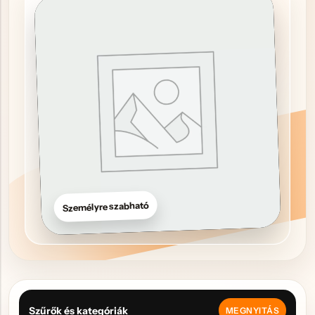
Hűtőmágnes, Kitűző
Plüss
Sapka
Táska, pénztárca
Egyedi céges ajándékok
Egyéb ajándék ötletek
Személyre szabható
Szűrők és kategóriák
MEGNYITÁS