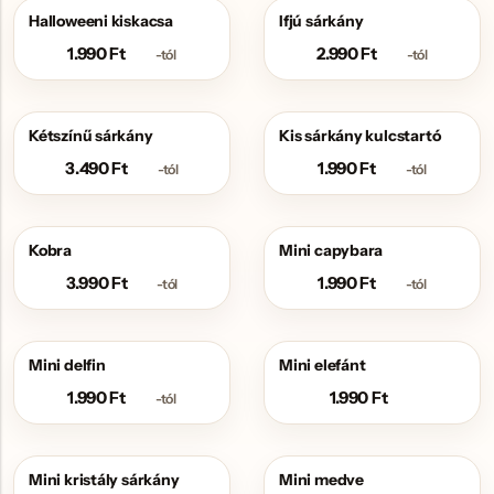
Halloweeni kiskacsa
Ifjú sárkány
1.990
Ft
2.990
Ft
-tól
-tól
Kétszínű sárkány
Kis sárkány kulcstartó
3.490
Ft
1.990
Ft
-tól
-tól
Kobra
Mini capybara
3.990
Ft
1.990
Ft
-tól
-tól
Mini delfin
Mini elefánt
1.990
Ft
1.990
Ft
-tól
Mini kristály sárkány
Mini medve