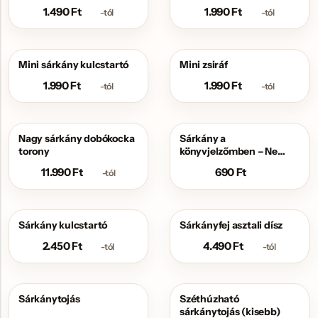
1.490
Ft
1.990
Ft
-tól
-tól
Mini sárkány kulcstartó
Mini zsiráf
1.990
Ft
1.990
Ft
-tól
-tól
Nagy sárkány dobókocka
Sárkány a
torony
könyvjelzőmben – Ne
nézz rám, csak olvasok!
11.990
Ft
690
Ft
-tól
Sárkány kulcstartó
Sárkányfej asztali dísz
2.450
Ft
4.490
Ft
-tól
-tól
Sárkánytojás
Széthúzható
sárkánytojás (kisebb)