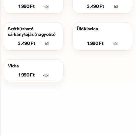
1.990
Ft
3.490
Ft
-tól
-tól
Széthúzható
Ülő kiscica
sárkánytojás (nagyobb)
3.490
Ft
1.990
Ft
-tól
-tól
Vidra
1.990
Ft
-tól