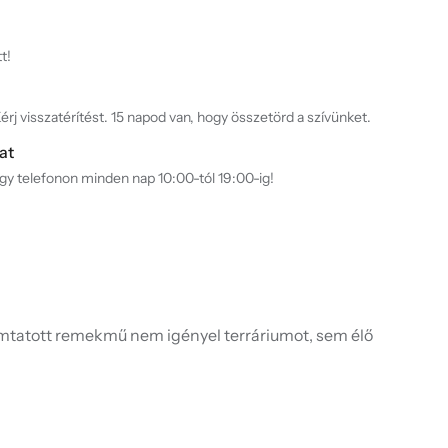
t!
rj visszatérítést. 15 napod van, hogy összetörd a szívünket.
at
agy telefonon minden nap 10:00-tól 19:00-ig!
yomtatott remekmű nem igényel terráriumot, sem élő