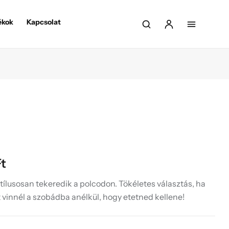
ékok
Kapcsolat
Ft
tílusosan tekeredik a polcodon. Tökéletes választás, ha
 vinnél a szobádba anélkül, hogy etetned kellene!