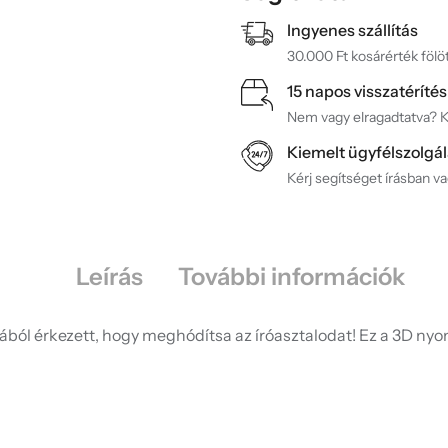
Ingyenes szállítás
30.000 Ft kosárérték fölöt
15 napos visszatérítés
Nem vagy elragadtatva? Ké
Kiemelt ügyfélszolgál
Kérj segítséget írásban v
Leírás
További információk
ágából érkezett, hogy meghódítsa az íróasztalodat! Ez a 3D n