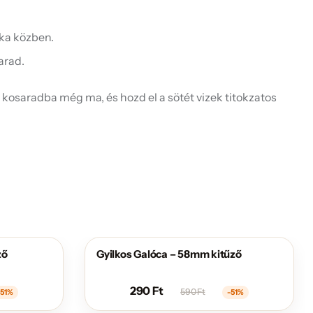
nka közben.
arad.
 kosaradba még ma, és hozd el a sötét vizek titokzatos
ző
Gyilkos Galóca – 58mm kitűző
AKCIÓS
290
Ft
590
Ft
-51%
-51%