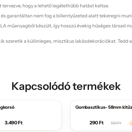
 tervezve, hogy a lehető legélethűbb hatást keltse.
és garantáltan nem fog a billentyűzeted alatt tekeregni mu
PLA műanyagból készült, így hosszú évekig hűséges társad m
k szeretik a különleges, misztikus lakásdekorációkat. Tedd a
Kapcsolódó termékek
egkorsó
Gombasztikus- 58mm kitű
AKCIÓS
3.490
Ft
290
Ft
590
Ft