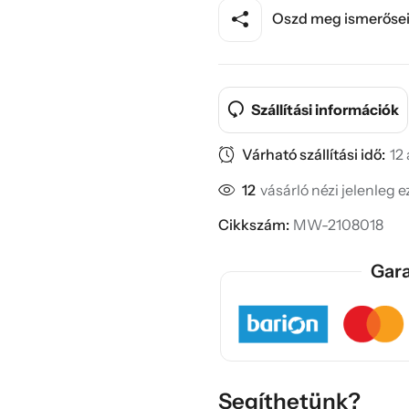
Oszd meg ismerősei
Szállítási információk
Várható szállítási idő:
12
12
vásárló nézi jelenleg 
Cikkszám:
MW-2108018
Gara
Segíthetünk?