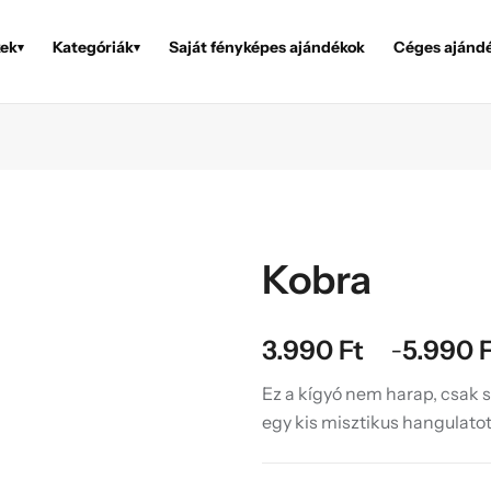
ek
Kategóriák
Saját fényképes ajándékok
Céges ajánd
▾
▾
Kobra
3.990
Ft
5.990
–
Ez a kígyó nem harap, csak s
egy kis misztikus hangulatot