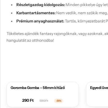
Részletgazdag kidolgozás:
Minden pikkelye úgy lett
Karbantartásmentes:
Nem vedlik, nem szökik meg, 
Prémium anyaghasználat:
Tartós, környezetbarát 
Tökéletes ajándék fantasy rajongóknak, vagy azoknak, aki
hangulatát az otthonodba!
Goromba Gomba – 58mm kitűző
Egyedi üv
AKCIÓS
290
Ft
590
Ft
-51%