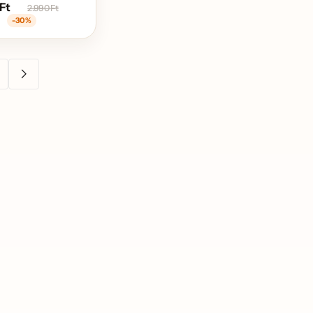
Ft
2.990
Ft
-30%