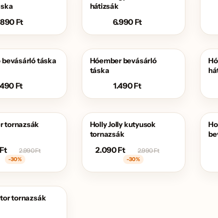
áska
hátizsák
.890
Ft
6.990
Ft
 bevásárló táska
Hóember bevásárló
Hó
táska
há
.490
Ft
1.490
Ft
 tornazsák
Holly Jolly kutyusok
Hol
AKCIÓS
tornazsák
be
Ft
2.090
Ft
2.990
Ft
2.990
Ft
-30%
-30%
tor tornazsák