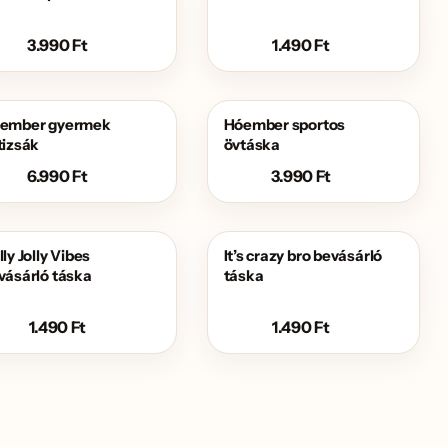
3.990
Ft
1.490
Ft
ember gyermek
Hóember sportos
tizsák
övtáska
6.990
Ft
3.990
Ft
ly Jolly Vibes
It’s crazy bro bevásárló
vásárló táska
táska
1.490
Ft
1.490
Ft