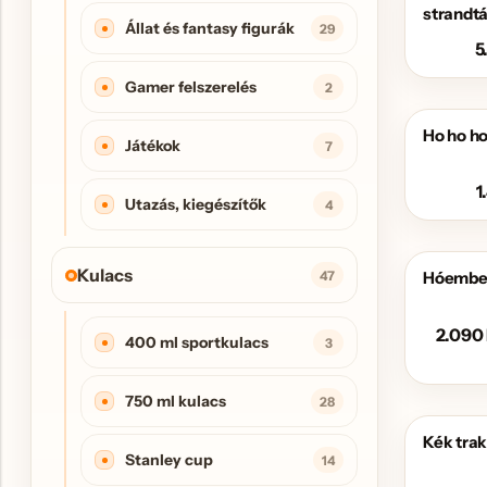
strandt
Állat és fantasy figurák
29
5
Gamer felszerelés
2
Ho ho ho
Játékok
7
1
Utazás, kiegészítők
4
Kulacs
47
Hóember
AKCIÓS
2.090
400 ml sportkulacs
3
750 ml kulacs
28
Kék trak
AKCIÓS
Stanley cup
14