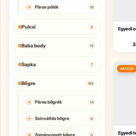
Páros pólók
18
Pulcsi
2
Egyedi o
3
Baba body
15
Sapka
7
AKCIÓS
Bögre
182
Páros bögrék
14
Színváltós bögre
0
Egyedi 
Zománcozott bögre
0