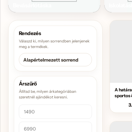
Bevásárlótáska
Iskolatás
Rendezés
Válaszd ki, milyen sorrendben jelenjenek
meg a termékek.
Árszűrő
A határ
Állítsd be, milyen árkategóriában
sportos
szeretnél ajándékot keresni.
3