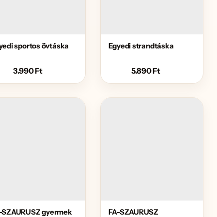
yedi sportos övtáska
Egyedi strandtáska
3.990
Ft
5.890
Ft
-SZAURUSZ gyermek
FA-SZAURUSZ