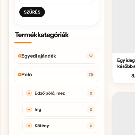
SZŰRÉS
Termékkategóriák
Egyedi ajándék
57
Egy ide
később 
Póló
79
3
Edző póló, mez
0
Ing
0
Kötény
0