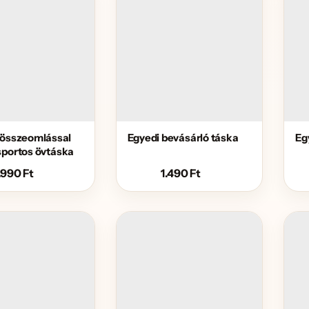
gösszeomlással
Egyedi bevásárló táska
Eg
sportos övtáska
.990
Ft
1.490
Ft