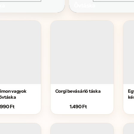
ka
Övtáska
aimon vagyok
Corgi bevásárló táska
Eg
 övtáska
ké
.990
Ft
1.490
Ft