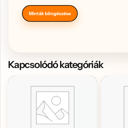
Hűtőmágnes, Kitűző
Minták böngészése
Plüss
Sapka
Táska, pénztárca
Egyedi céges ajándékok
Egyéb ajándék ötletek
Kapcsolódó kategóriák