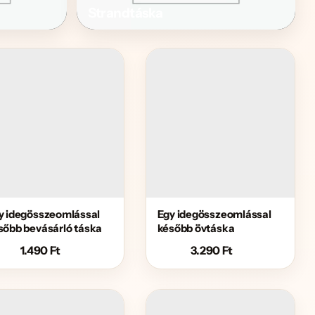
Strandtáska
y idegösszeomlással
Egy idegösszeomlással
sőbb bevásárló táska
később övtáska
1.490
Ft
3.290
Ft