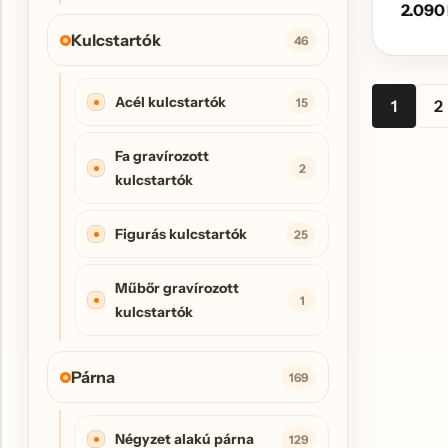
2.090
Kulcstartók
46
Acél kulcstartók
15
1
2
Fa gravírozott
2
kulcstartók
Figurás kulcstartók
25
Műbőr gravírozott
1
kulcstartók
Párna
169
Négyzet alakú párna
129