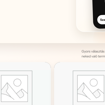
Sze
Gyors választás
neked való term