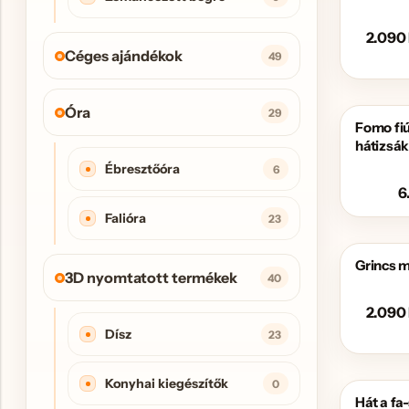
2.090
Céges ajándékok
49
Óra
29
Fomo fi
hátizsá
Ébresztőóra
6
6
Falióra
23
Grincs 
AKCIÓS
3D nyomtatott termékek
40
2.090
Dísz
23
Konyhai kiegészítők
0
Hát a f