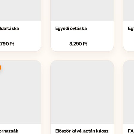
ldaltáska
Egyedi övtáska
Eg
.790
Ft
3.290
Ft
tornazsák
Először kávé, aztán káosz
FA