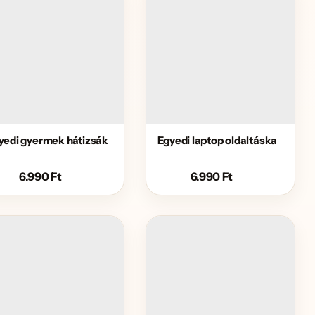
yedi gyermek hátizsák
Egyedi laptop oldaltáska
6.990
Ft
6.990
Ft