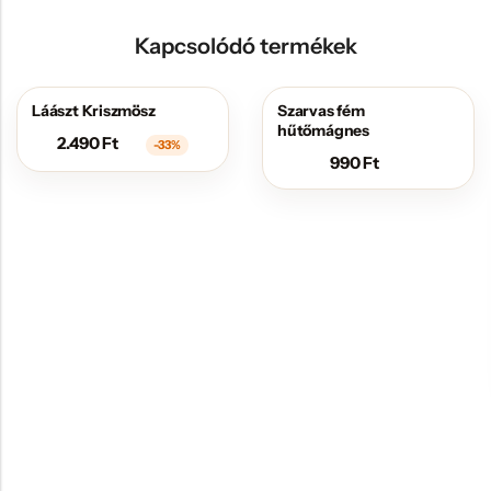
Kapcsolódó termékek
Láászt Kriszmösz
Szarvas fém
AKCIÓS
hűtőmágnes
2.490
Ft
-33%
990
Ft