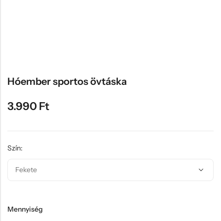
Hűtőmágnes, Kitűző
Plüss
Sapka
Táska, pénztárca
Egyedi céges ajándékok
Hóember sportos övtáska
Egyéb ajándék ötletek
3.990
Ft
Szín:
Mennyiség