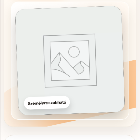
Hűtőmágnes, Kitűző
Plüss
Sapka
Táska, pénztárca
Egyedi céges ajándékok
Egyéb ajándék ötletek
Személyre szabható