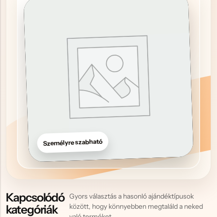
Hűtőmágnes, Kitűző
Plüss
Sapka
Táska, pénztárca
Egyedi céges ajándékok
Egyéb ajándék ötletek
Személyre szabható
Kapcsolódó
Gyors választás a hasonló ajándéktípusok
között, hogy könnyebben megtaláld a neked
kategóriák
való terméket.