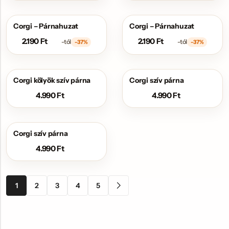
Corgi – Párnahuzat
Corgi – Párnahuzat
AKCIÓS
AKCIÓS
2.190
Ft
2.190
Ft
-tól
-tól
-37%
-37%
Corgi kölyök szív párna
Corgi szív párna
4.990
Ft
4.990
Ft
Corgi szív párna
4.990
Ft
1
2
3
4
5