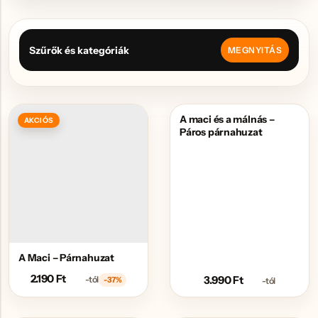
Szűrők és kategóriák
MEGNYITÁS
A maci és a málnás –
AKCIÓS
Páros párnahuzat
A Maci – Párnahuzat
2.190
Ft
3.990
Ft
-tól
-37%
-tól