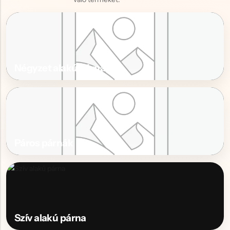
Négyzet alakú párna
Páros párnák
Szív alakú párna