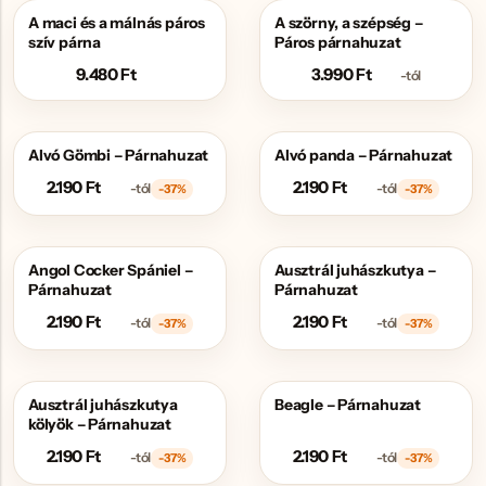
A maci és a málnás páros
A szörny, a szépség –
szív párna
Páros párnahuzat
9.480
Ft
3.990
Ft
-tól
Alvó Gömbi – Párnahuzat
Alvó panda – Párnahuzat
AKCIÓS
AKCIÓS
2.190
Ft
2.190
Ft
-tól
-tól
-37%
-37%
Angol Cocker Spániel –
Ausztrál juhászkutya –
AKCIÓS
AKCIÓS
Párnahuzat
Párnahuzat
2.190
Ft
2.190
Ft
-tól
-tól
-37%
-37%
Ausztrál juhászkutya
Beagle – Párnahuzat
AKCIÓS
AKCIÓS
kölyök – Párnahuzat
2.190
Ft
2.190
Ft
-tól
-tól
-37%
-37%