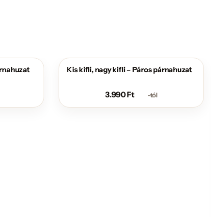
árnahuzat
Kis kifli, nagy kifli – Páros párnahuzat
3.990
Ft
-tól