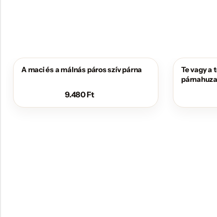
A maci és a málnás páros szív párna
Te vagy a 
párnahuza
9.480
Ft