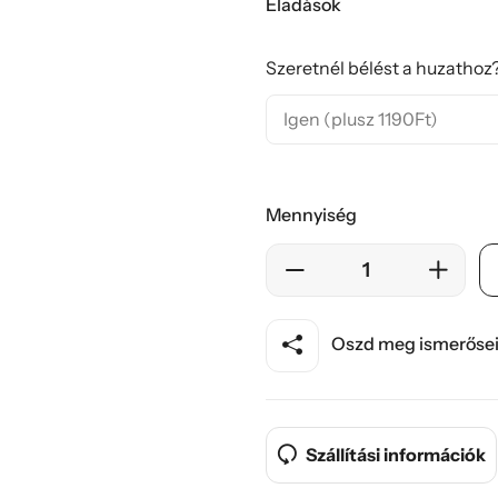
Eladások
Szeretnél bélést a huzathoz?
Mennyiség
Oszd meg ismerősei
Szállítási információk