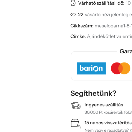
Várható szállítási idő:
10
22
vásárló nézi jelenleg 
Cikkszám:
meseloparna1-8-1
Címke:
Ajándékötlet valent
Gara
Segíthetünk?
Ingyenes szállítás
30.000 Ft kosárérték fölöt
15 napos visszatérítés
Nem vagy elragadtatva? Ké