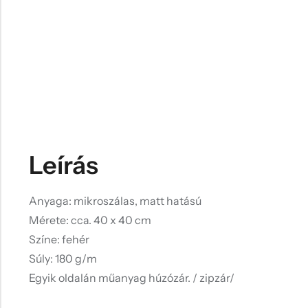
Leírás
Anyaga: mikroszálas, matt hatású
Mérete: cca. 40 x 40 cm
Színe: fehér
Súly: 180 g/m
Egyik oldalán műanyag húzózár. / zipzár/