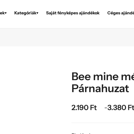
ek
Kategóriák
Saját fényképes ajándékok
Céges ajánd
▾
▾
Bee mine m
Párnahuzat
2.190
Ft
3.380
F
–