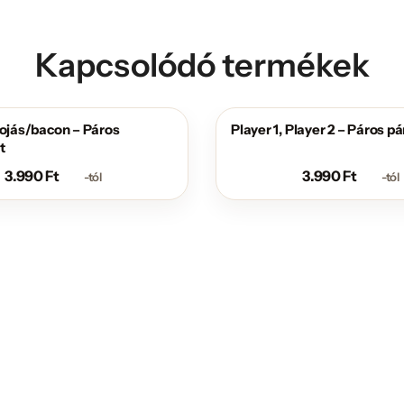
Kapcsolódó termékek
tojás/bacon – Páros
Player 1, Player 2 – Páros p
t
3.990
Ft
3.990
Ft
-tól
-tól