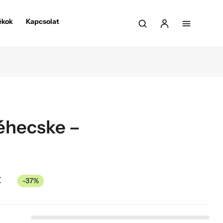
ékok
Kapcsolat
éhecske –
t
-37%