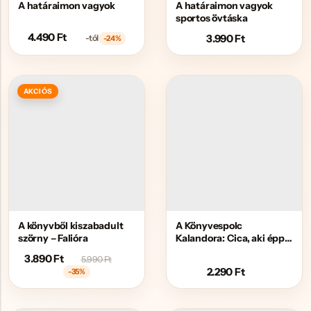
A határaimon vagyok
A határaimon vagyok
Hűtőmágnes, Kitűző
sportos övtáska
Plüss
4.490
Ft
3.990
Ft
-tól
-24%
Sapka
Táska, pénztárca
AKCIÓS
Egyedi céges ajándékok
Egyéb ajándék ötletek
A könyvből kiszabadult
A Könyvespolc
szörny – Falióra
Kalandora: Cica, aki épp
most teszi tönkre a
3.890
Ft
5.990
Ft
rendet
2.290
Ft
-35%