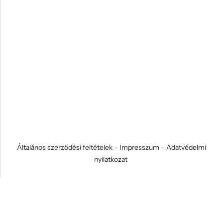
Általános szerződési feltételek
–
Impresszum
–
Adatvédelmi
nyilatkozat
© 2026 Koci és Drabi Ajándék Kft. Minden jog fenntartva