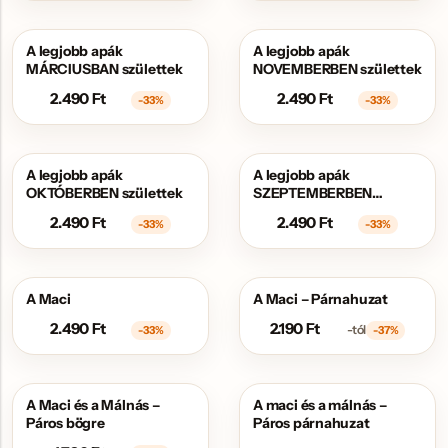
A legjobb apák
A legjobb apák
AKCIÓS
AKCIÓS
MÁRCIUSBAN születtek
NOVEMBERBEN születtek
2.490
Ft
2.490
Ft
-33%
-33%
A legjobb apák
A legjobb apák
AKCIÓS
AKCIÓS
OKTÓBERBEN születtek
SZEPTEMBERBEN
születtek
2.490
Ft
2.490
Ft
-33%
-33%
A Maci
A Maci – Párnahuzat
AKCIÓS
AKCIÓS
2.490
Ft
2.190
Ft
-tól
-33%
-37%
A Maci és a Málnás –
A maci és a málnás –
AKCIÓS
Páros bögre
Páros párnahuzat