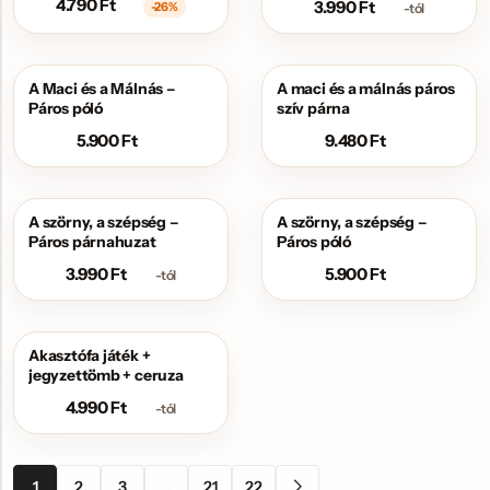
4.790
Ft
3.990
Ft
-26%
-tól
A Maci és a Málnás –
A maci és a málnás páros
Páros póló
szív párna
5.900
Ft
9.480
Ft
A szörny, a szépség –
A szörny, a szépség –
Páros párnahuzat
Páros póló
3.990
Ft
5.900
Ft
-tól
Akasztófa játék +
jegyzettömb + ceruza
4.990
Ft
-tól
1
2
3
…
21
22