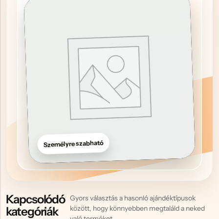
Hűtőmágnes, Kitűző
Plüss
Sapka
Táska, pénztárca
Egyedi céges ajándékok
Egyéb ajándék ötletek
Személyre szabható
Kapcsolódó
Gyors választás a hasonló ajándéktípusok
között, hogy könnyebben megtaláld a neked
kategóriák
való terméket.