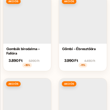
AKCIÓS
AKCIÓS
Gombák birodalma –
Gömbi – Ébresztőóra
Falióra
3.890
Ft
3.990
Ft
5.990
Ft
4.490
Ft
-35%
-11%
AKCIÓS
AKCIÓS