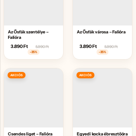
Az Ősfák szentélye –
Az Ősfák városa – Falióra
Falióra
3.890
Ft
3.890
Ft
5.990
Ft
5.990
Ft
-35%
-35%
AKCIÓS
AKCIÓS
Csendes liget – Falióra
Egyedi kocka ébresztőóra