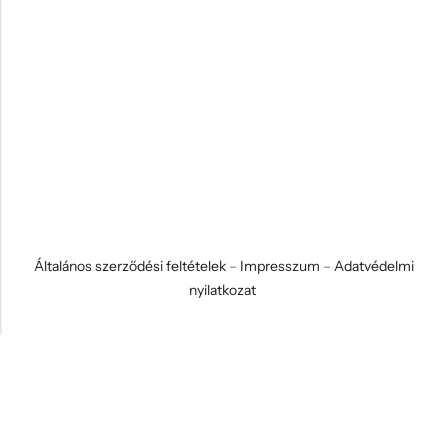
Általános szerződési feltételek
–
Impresszum
–
Adatvédelmi
nyilatkozat
© 2026 Koci és Drabi Ajándék Kft. Minden jog fenntartva