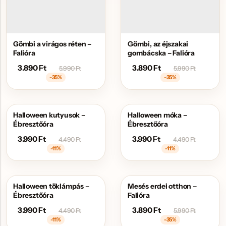
Gömbi a virágos réten –
Gömbi, az éjszakai
Falióra
gombácska – Falióra
3.890
Ft
3.890
Ft
5.990
Ft
5.990
Ft
-35%
-35%
Halloween kutyusok –
Halloween móka –
AKCIÓS
AKCIÓS
Ébresztőóra
Ébresztőóra
3.990
Ft
3.990
Ft
4.490
Ft
4.490
Ft
-11%
-11%
Halloween töklámpás –
Mesés erdei otthon –
AKCIÓS
AKCIÓS
Ébresztőóra
Falióra
3.990
Ft
3.890
Ft
4.490
Ft
5.990
Ft
-11%
-35%