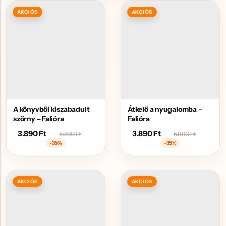
AKCIÓS
AKCIÓS
A könyvből kiszabadult
Átkelő a nyugalomba –
szörny – Falióra
Falióra
3.890
Ft
3.890
Ft
5.990
Ft
5.990
Ft
-35%
-35%
AKCIÓS
AKCIÓS