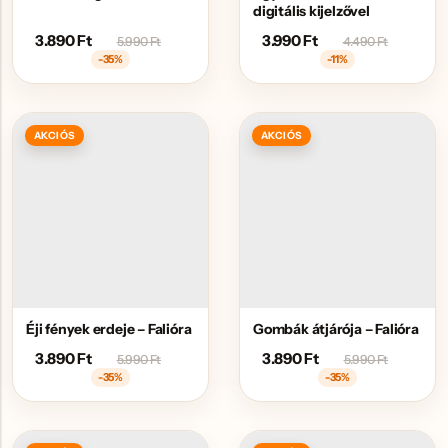
digitális kijelzővel
3.890
Ft
3.990
Ft
5.990
Ft
4.490
Ft
-35%
-11%
AKCIÓS
AKCIÓS
Éji fények erdeje – Falióra
Gombák átjárója – Falióra
3.890
Ft
3.890
Ft
5.990
Ft
5.990
Ft
-35%
-35%