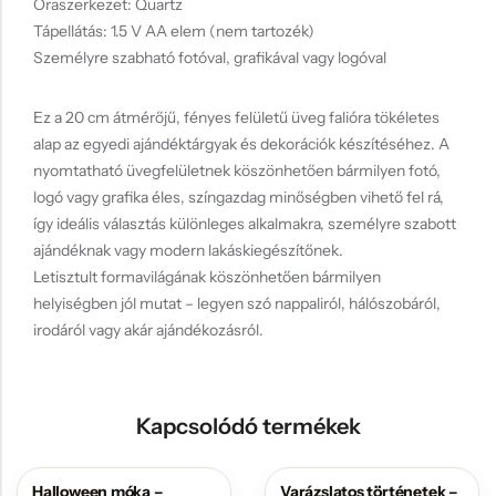
Óraszerkezet: Quartz
Tápellátás: 1.5 V AA elem (nem tartozék)
Személyre szabható fotóval, grafikával vagy logóval
Ez a 20 cm átmérőjű, fényes felületű üveg falióra tökéletes
alap az egyedi ajándéktárgyak és dekorációk készítéséhez. A
nyomtatható üvegfelületnek köszönhetően bármilyen fotó,
logó vagy grafika éles, színgazdag minőségben vihető fel rá,
így ideális választás különleges alkalmakra, személyre szabott
ajándéknak vagy modern lakáskiegészítőnek.
Letisztult formavilágának köszönhetően bármilyen
helyiségben jól mutat – legyen szó nappaliról, hálószobáról,
irodáról vagy akár ajándékozásról.
Kapcsolódó termékek
Halloween móka –
Varázslatos történetek –
AKCIÓS
AKCIÓS