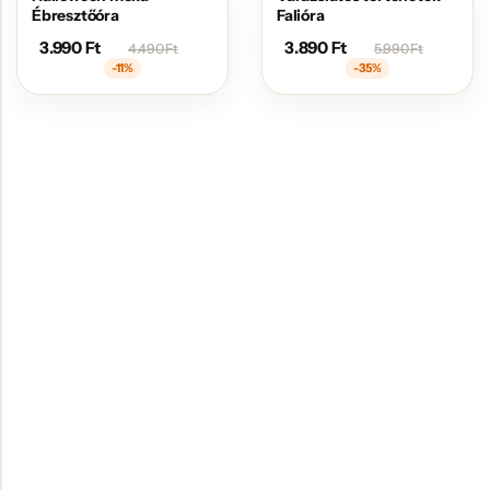
Ébresztőóra
Falióra
3.990
Ft
3.890
Ft
4.490
Ft
5.990
Ft
-11%
-35%