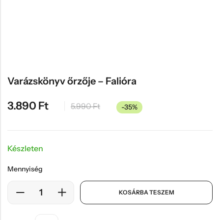
Hűtőmágnes, Kitűző
Plüss
Sapka
Táska, pénztárca
Egyedi céges ajándékok
Varázskönyv őrzője – Falióra
Egyéb ajándék ötletek
3.890
Ft
5.990
Ft
-35%
Készleten
Mennyiség
KOSÁRBA TESZEM