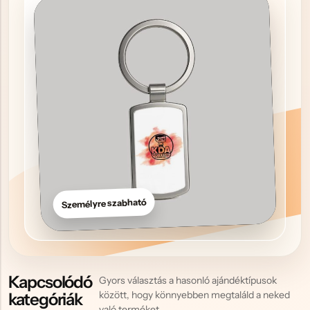
Hűtőmágnes, Kitűző
Plüss
Sapka
Táska, pénztárca
Egyedi céges ajándékok
Egyéb ajándék ötletek
Személyre szabható
Kapcsolódó
Gyors választás a hasonló ajándéktípusok
között, hogy könnyebben megtaláld a neked
kategóriák
való terméket.