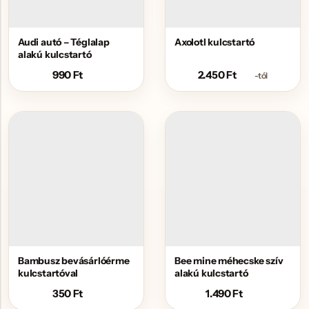
Audi autó – Téglalap
Axolotl kulcstartó
alakú kulcstartó
990
Ft
2.450
Ft
-tól
Bambusz bevásárlóérme
Bee mine méhecske szív
kulcstartóval
alakú kulcstartó
350
Ft
1.490
Ft