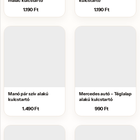
malac kulcstartó
kulcstartó
1.190
Ft
1.190
Ft
Manó pár szív alakú
Mercedes autó – Téglalap
kulcstartó
alakú kulcstartó
1.490
Ft
990
Ft