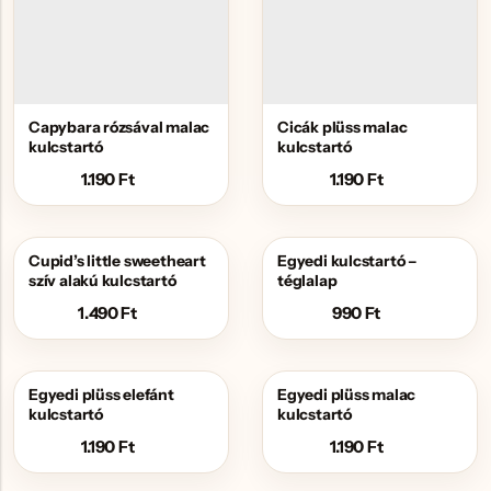
Capybara rózsával malac
Cicák plüss malac
kulcstartó
kulcstartó
1.190
Ft
1.190
Ft
Cupid’s little sweetheart
Egyedi kulcstartó –
szív alakú kulcstartó
téglalap
1.490
Ft
990
Ft
Egyedi plüss elefánt
Egyedi plüss malac
kulcstartó
kulcstartó
1.190
Ft
1.190
Ft