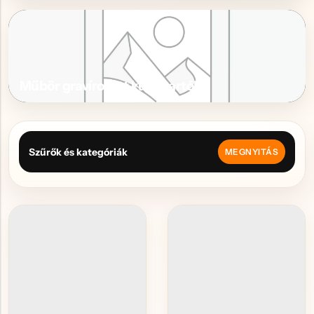
Műbőr gravírozott kulcstartók
Szűrők és kategóriák
MEGNYITÁS