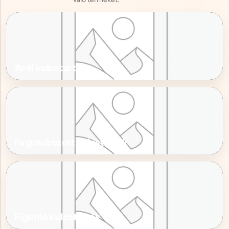
Acél kulcstartók
Fa gravírozott kulcstartók
Figurás kulcstartók