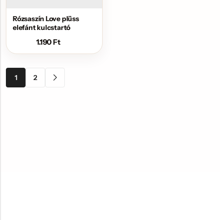
Rózsaszín Love plüss
elefánt kulcstartó
1.190
Ft
1
2