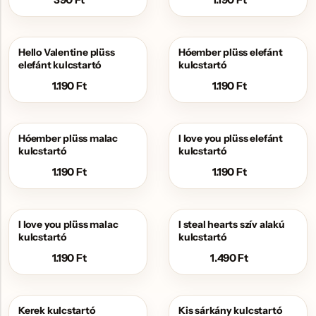
Hello Valentine plüss
Hóember plüss elefánt
elefánt kulcstartó
kulcstartó
1.190
Ft
1.190
Ft
Hóember plüss malac
I love you plüss elefánt
kulcstartó
kulcstartó
1.190
Ft
1.190
Ft
I love you plüss malac
I steal hearts szív alakú
kulcstartó
kulcstartó
1.190
Ft
1.490
Ft
Kerek kulcstartó
Kis sárkány kulcstartó