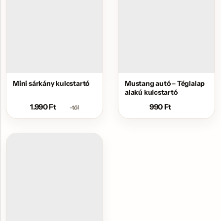
Mini sárkány kulcstartó
Mustang autó – Téglalap
alakú kulcstartó
1.990
Ft
990
Ft
-tól