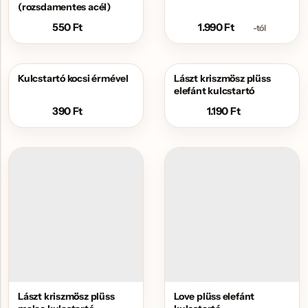
(rozsdamentes acél)
550
Ft
1.990
Ft
-tól
Kulcstartó kocsi érmével
Lászt kriszmösz plüss
elefánt kulcstartó
390
Ft
1.190
Ft
Lászt kriszmösz plüss
Love plüss elefánt