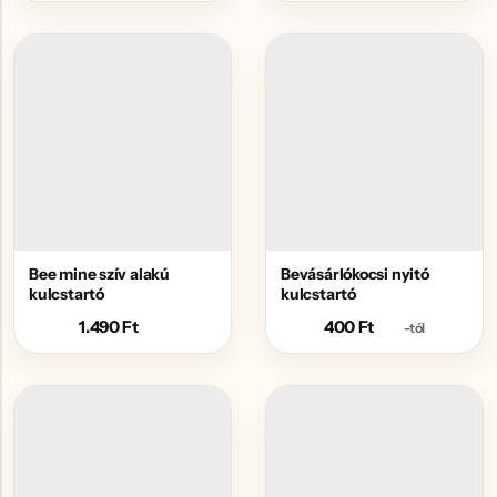
Bee mine szív alakú
Bevásárlókocsi nyitó
kulcstartó
kulcstartó
1.490
Ft
400
Ft
-tól