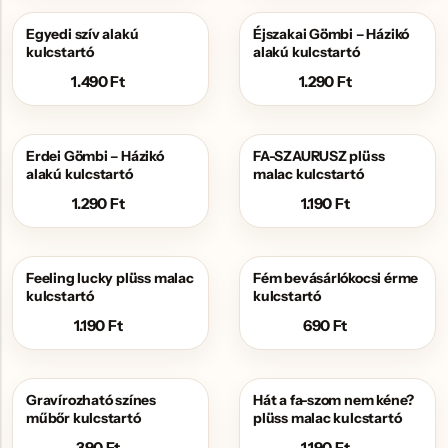
Egyedi szív alakú
Éjszakai Gömbi – Házikó
kulcstartó
alakú kulcstartó
1.490
Ft
1.290
Ft
Erdei Gömbi – Házikó
FA-SZAURUSZ plüss
alakú kulcstartó
malac kulcstartó
1.290
Ft
1.190
Ft
Feeling lucky plüss malac
Fém bevásárlókocsi érme
kulcstartó
kulcstartó
1.190
Ft
690
Ft
Gravírozható színes
Hát a fa-szom nem kéne?
műbőr kulcstartó
plüss malac kulcstartó
390
Ft
1.190
Ft