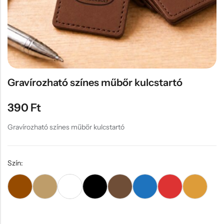
Hűtőmágnes, Kitűző
Plüss
Sapka
Táska, pénztárca
Egyedi céges ajándékok
Gravírozható színes műbőr kulcstartó
Egyéb ajándék ötletek
390
Ft
Gravírozható színes műbőr kulcstartó
Szín: