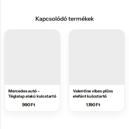
Kapcsolódó termékek
Mercedes autó –
Valentine vibes plüss
Téglalap alakú kulcstartó
elefánt kulcstartó
990
Ft
1.190
Ft