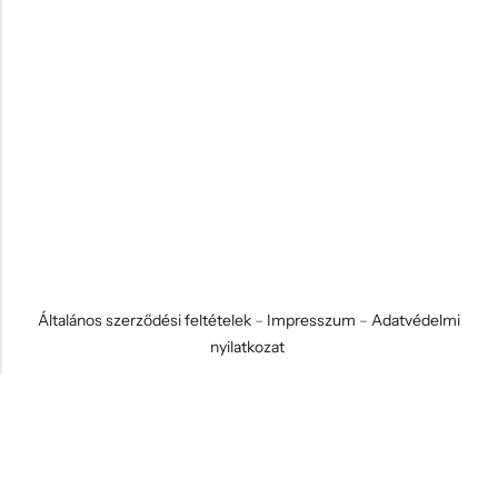
Általános szerződési feltételek
–
Impresszum
–
Adatvédelmi
nyilatkozat
© 2026 Koci és Drabi Ajándék Kft. Minden jog fenntartva