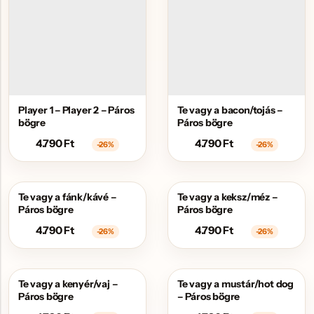
Player 1 – Player 2 – Páros
Te vagy a bacon/tojás –
bögre
Páros bögre
4.790
Ft
4.790
Ft
-26%
-26%
Te vagy a fánk/kávé –
Te vagy a keksz/méz –
AKCIÓS
AKCIÓS
Páros bögre
Páros bögre
4.790
Ft
4.790
Ft
-26%
-26%
Te vagy a kenyér/vaj –
Te vagy a mustár/hot dog
AKCIÓS
AKCIÓS
Páros bögre
– Páros bögre