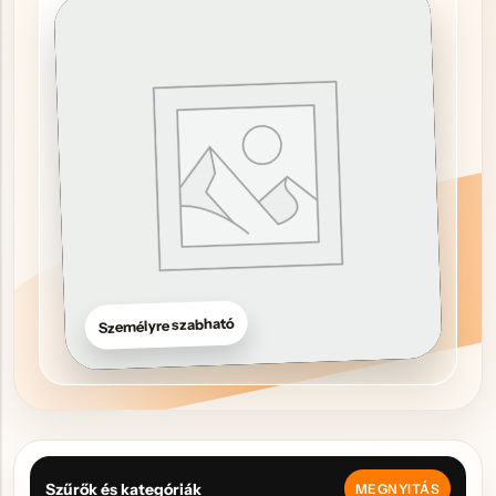
Hűtőmágnes, Kitűző
Plüss
Sapka
Táska, pénztárca
Egyedi céges ajándékok
Egyéb ajándék ötletek
Személyre szabható
Szűrők és kategóriák
MEGNYITÁS