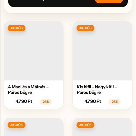
AKCIÓS
AKCIÓS
A Maci és a Málnás –
Kis kifli – Nagy kifli –
Páros bögre
Páros bögre
4.790
Ft
4.790
Ft
-26%
-26%
AKCIÓS
AKCIÓS