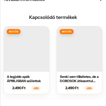
Kapcsolódó termékek
AKCIÓS
AKCIÓS
A legjobb apák
Senki sem tökéletes, de a
ÁPRILISBAN születtek
DOBOSOK átkozottul
közel állnak hozzá
2.490
Ft
2.490
Ft
-33%
-33%