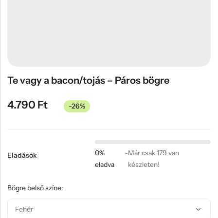
Hűtőmágnes, Kitűző
Plüss
Sapka
Táska, pénztárca
Egyedi céges ajándékok
Te vagy a bacon/tojás – Páros bögre
Egyéb ajándék ötletek
4.790
Ft
-26%
0%
-
Már csak 179 van
Eladások
eladva
készleten!
Bögre belső színe: