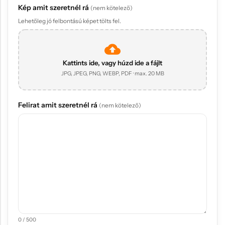
Kép amit szeretnél rá
(nem kötelező)
Lehetőleg jó felbontású képet tölts fel.
Kattints ide, vagy húzd ide a fájlt
JPG, JPEG, PNG, WEBP, PDF · max. 20 MB
Felirat amit szeretnél rá
(nem kötelező)
0 / 500