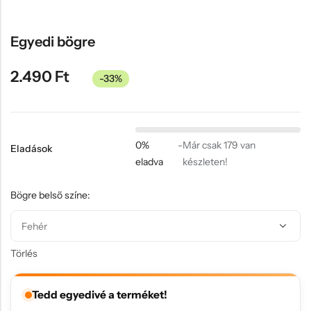
Hűtőmágnes, Kitűző
Plüss
Egyedi bögre
Sapka
2.490
Ft
-33%
Táska, pénztárca
Egyedi céges ajándékok
Egyéb ajándék ötletek
0%
-
Már csak 179 van
Eladások
eladva
készleten!
Bögre belső színe:
Törlés
Tedd egyedivé a terméket!