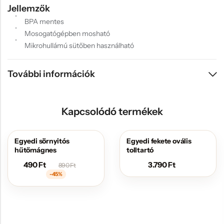
Jellemzők
BPA mentes
Mosogatógépben mosható
Mikrohullámú sütőben használható
További információk
Kapcsolódó termékek
Egyedi sörnyitós
Egyedi fekete ovális
AKCIÓS
hűtőmágnes
tolltartó
490
Ft
3.790
Ft
890
Ft
-45%