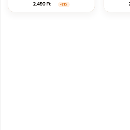
2.490
Ft
-33%