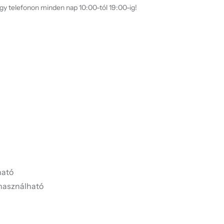
agy telefonon minden nap 10:00-tól 19:00-ig!
ató
használható