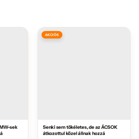
AKCIÓS
 BMW-sek
Senki sem tökéletes, de az ÁCSOK
zá
átkozottul közel állnak hozzá