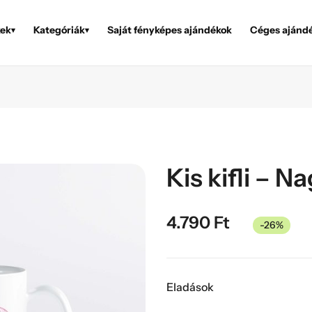
ek
Kategóriák
Saját fényképes ajándékok
Céges ajánd
▾
▾
Kis kifli – N
4.790
Ft
-26%
Eladások