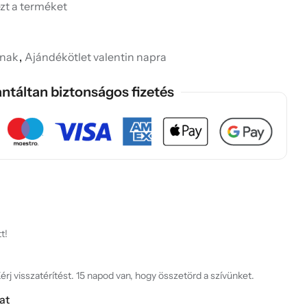
ezt a terméket
knak
,
Ajándékötlet valentin napra
ntáltan biztonságos fizetés
t!
rj visszatérítést. 15 napod van, hogy összetörd a szívünket.
at