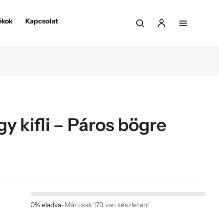
ékok
Kapcsolat
agy kifli – Páros bögre
0% eladva
-
Már csak 179 van készleten!