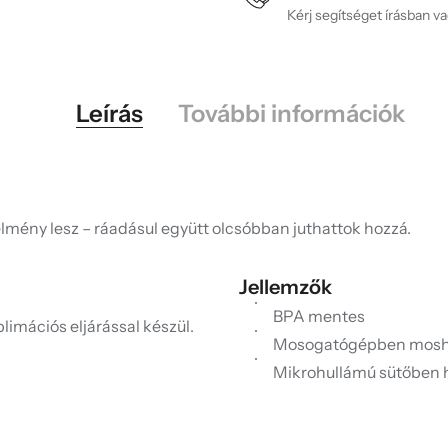
Kérj segítséget írásban v
Leírás
További információk
lmény lesz – ráadásul együtt olcsóbban juthattok hozzá.
Jellemzők
BPA mentes
limációs eljárással készül.
Mosogatógépben mosh
Mikrohullámú sütőben 