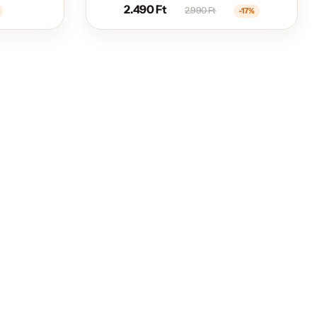
2.490
Ft
2.990
Ft
-17%