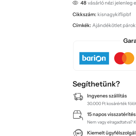
48
vásárló nézi jelenleg 
Cikkszám:
kisnagykiflipbf
Címkék:
Ajándékötlet páro
Gara
Segíthetünk?
Ingyenes szállítás
30.000 Ft kosárérték fölöt
15 napos visszatérítés
Nem vagy elragadtatva? Ké
Kiemelt ügyfélszolgál