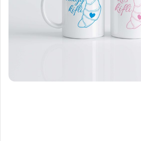
Hűtőmágnes, Kitűző
Plüss
Sapka
Táska, pénztárca
Egyedi céges ajándékok
Egyéb ajándék ötletek