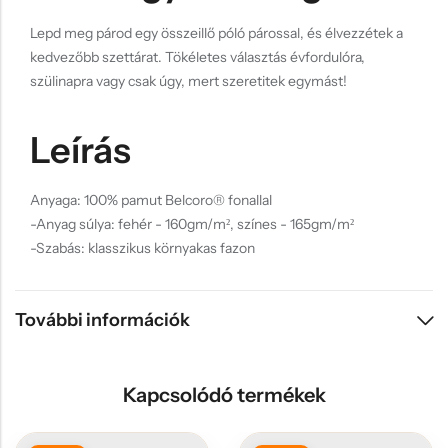
Lepd meg párod egy összeillő póló párossal, és élvezzétek a
kedvezőbb szettárat. Tökéletes választás évfordulóra,
szülinapra vagy csak úgy, mert szeretitek egymást!
Leírás
Anyaga: 100% pamut Belcoro® fonallal
-Anyag súlya: fehér - 160gm/m², színes - 165gm/m²
-Szabás: klasszikus környakas fazon
További információk
Kapcsolódó termékek