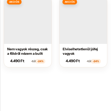
AKCIÓS
AKCIÓS
Nem vagyok részeg, csak
Elviselhetetlenül jófej
a földről nézem a bulit
vagyok
4.490
Ft
4.490
Ft
-tól
-tól
-24%
-24%