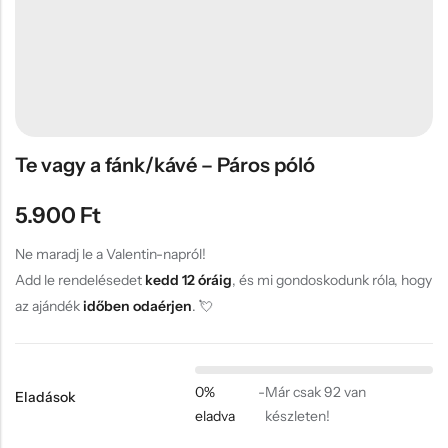
Hűtőmágnes, Kitűző
Plüss
Sapka
Táska, pénztárca
Egyedi céges ajándékok
Te vagy a fánk/kávé – Páros póló
Egyéb ajándék ötletek
5.900
Ft
Ne maradj le a Valentin-napról!
Add le rendelésedet
kedd 12 óráig
, és mi gondoskodunk róla, hogy
az ajándék
időben odaérjen
. 💘
0%
-
Már csak 92 van
Eladások
eladva
készleten!