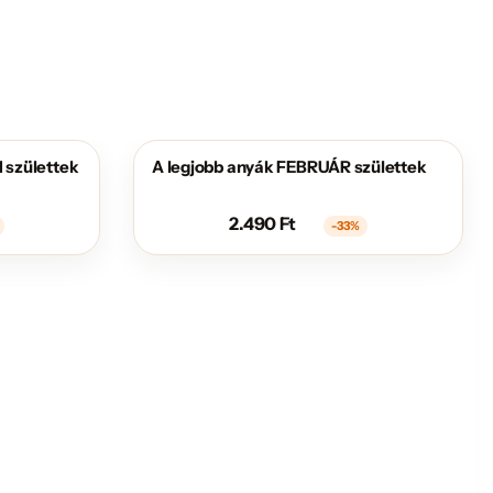
 születtek
A legjobb anyák FEBRUÁR születtek
AKCIÓS
2.490
Ft
-33%