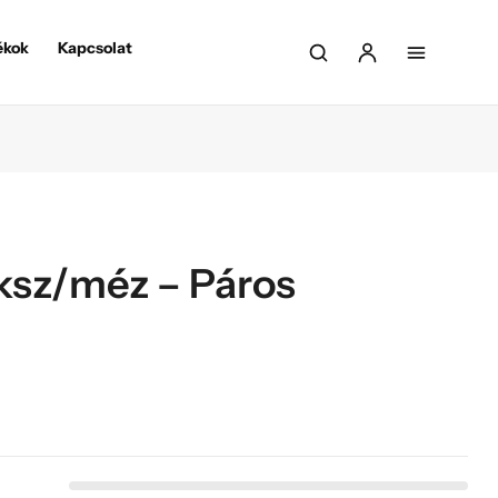
ékok
Kapcsolat
eksz/méz – Páros