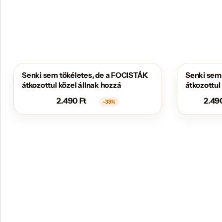
Senki sem tökéletes, de a FOCISTÁK
Senki sem
AKCIÓS
AKCIÓS
átkozottul közel állnak hozzá
átkozottul
2.490
Ft
2.49
-33%