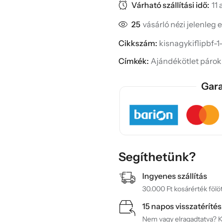
Várható szállítási idő:
11
25
vásárló nézi jelenleg 
Cikkszám:
kisnagykiflipbf-1
Címkék:
Ajándékötlet páro
Gara
Segíthetünk?
Ingyenes szállítás
30.000 Ft kosárérték fölöt
15 napos visszatérítés
Nem vagy elragadtatva? Ké