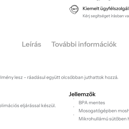
Kiemelt ügyfélszolgál
Kérj segítséget írásban v
Leírás
További információk
lmény lesz – ráadásul együtt olcsóbban juthattok hozzá.
Jellemzők
BPA mentes
limációs eljárással készül.
Mosogatógépben mosh
Mikrohullámú sütőben 