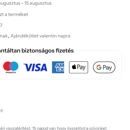
 augusztus - 15 augusztus
ezt a terméket
-7
knak
,
Ajándékötlet valentin napra
ntáltan biztonságos fizetés
t!
rj visszatérítést. 15 napod van, hogy összetörd a szívünket.