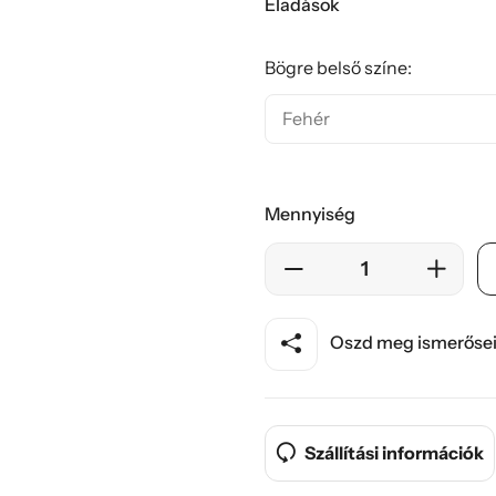
Eladások
Bögre belső színe:
Mennyiség
Oszd meg ismerősei
Szállítási információk