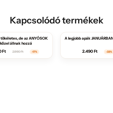
Kapcsolódó termékek
 tökéletes, de az ANYÓSOK
A legjobb apák JANUÁRBAN
AKCIÓS
 közel állnak hozzá
0
Ft
2.490
Ft
2.990
Ft
-17%
-33%