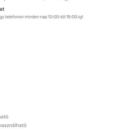
at
agy telefonon minden nap 10:00-tól 19:00-ig!
ató
használható