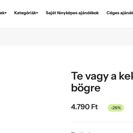
ek
Kategóriák
Saját fényképes ajándékok
Céges ajánd
▾
▾
Te vagy a k
bögre
4.790
Ft
-26%