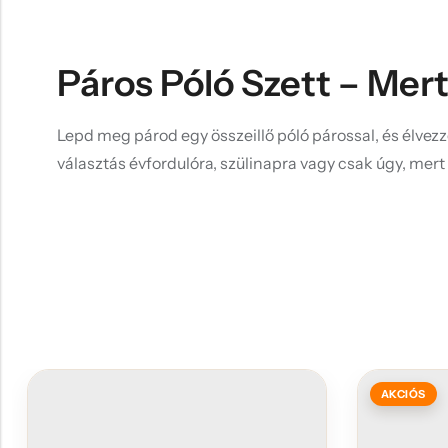
Páros Póló Szett – Mert
Lepd meg párod egy összeillő póló párossal, és élvez
választás évfordulóra, szülinapra vagy csak úgy, mert
AKCIÓS