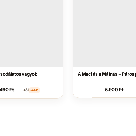
 csodálatos vagyok
A Maci és a Málnás – Páros 
.490
Ft
5.900
Ft
-tól
-24%