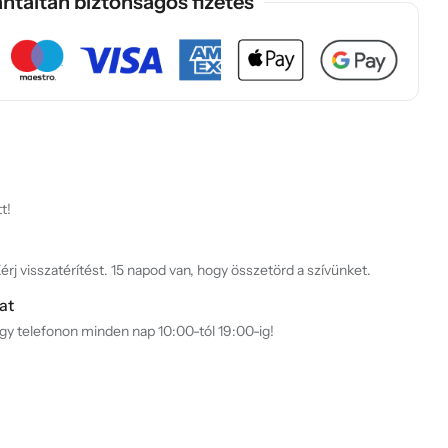
ntáltan biztonságos fizetés
t!
rj visszatérítést. 15 napod van, hogy összetörd a szívünket.
at
agy telefonon minden nap 10:00-tól 19:00-ig!