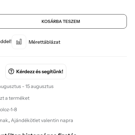
KOSÁRBA TESZEM
ddel!
Mérettáblázat
Kérdezz és segítünk!
 augusztus - 15 augusztus
ezt a terméket
oloz-1-8
knak
,
Ajándékötlet valentin napra