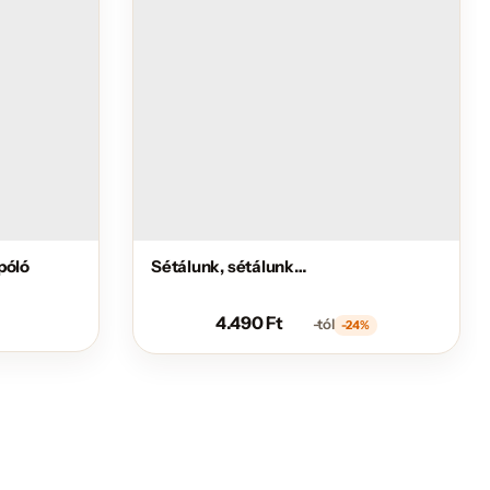
póló
Sétálunk, sétálunk…
4.490
Ft
-tól
-24%