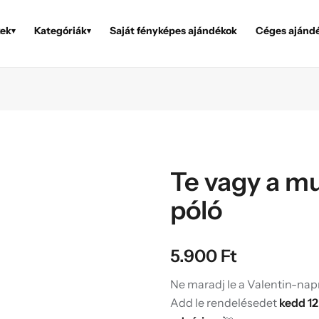
ek
Kategóriák
Saját fényképes ajándékok
Céges ajánd
▾
▾
Te vagy a m
póló
5.900
Ft
Ne maradj le a Valentin-napr
Add le rendelésedet
kedd 12