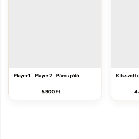
Player 1 – Player 2 – Páros póló
Kib..szott
5.900
Ft
4