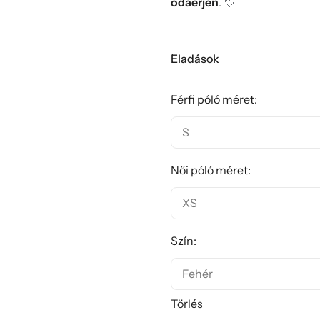
odaérjen
. 💘
Eladások
Férfi póló méret:
Női póló méret:
Szín:
Törlés