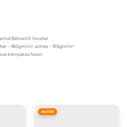
amut Belcoro® fonallal
ehér - 160gm/m², színes - 165gm/m²
ikus környakas fazon
AKCIÓS