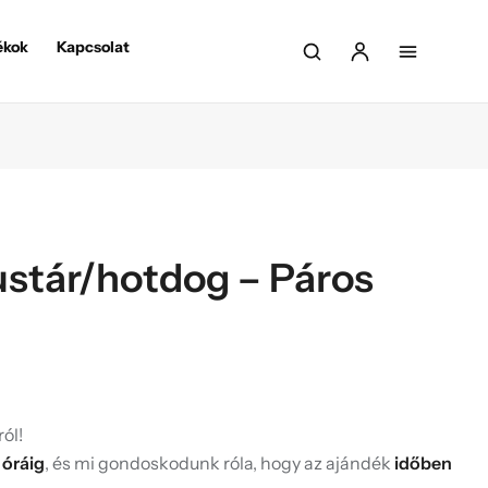
ékok
Kapcsolat
ustár/hotdog – Páros
ól!
 óráig
, és mi gondoskodunk róla, hogy az ajándék
időben