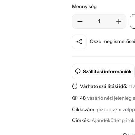
Mennyiség
Oszd meg ismerősei
Szállítási információk
Várható szállítási idő:
11
48
vásárló nézi jelenleg 
Cikkszám:
pizzapizzaszelpp
Címkék:
Ajándékötlet páro