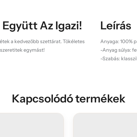
 Együtt Az Igazi!
Leírás
zétek a kedvezőbb szettárat. Tökéletes
Anyaga: 100% p
 szeretitek egymást!
-Anyag súlya: f
-Szabás: klassz
Kapcsolódó termékek