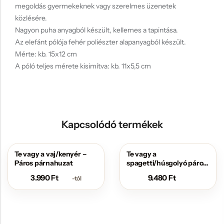
megoldás gyermekeknek vagy szerelmes üzenetek
közlésére.
Nagyon puha anyagból készült, kellemes a tapintása.
Az elefánt pólója fehér poliészter alapanyagból készült.
Mérte: kb. 15x12 cm
A póló teljes mérete kisimítva: kb. 11x5,5 cm
Kapcsolódó termékek
Te vagy a vaj/kenyér –
Te vagy a
Páros párnahuzat
spagetti/húsgolyó páros
szív párna
3.990
Ft
9.480
Ft
-tól