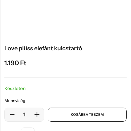
Hűtőmágnes, Kitűző
Plüss
Sapka
Táska, pénztárca
Egyedi céges ajándékok
Love plüss elefánt kulcstartó
Egyéb ajándék ötletek
1.190
Ft
Készleten
Mennyiség
KOSÁRBA TESZEM