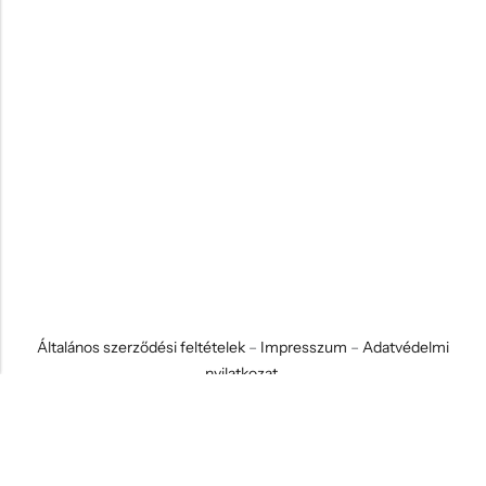
Általános szerződési feltételek
–
Impresszum
–
Adatvédelmi
nyilatkozat
© 2026 Koci és Drabi Ajándék Kft. Minden jog fenntartva