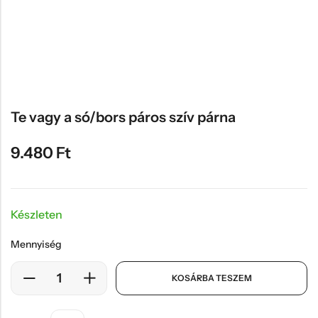
Hűtőmágnes, Kitűző
Plüss
Sapka
Táska, pénztárca
Egyedi céges ajándékok
Te vagy a só/bors páros szív párna
Egyéb ajándék ötletek
9.480
Ft
Készleten
Mennyiség
KOSÁRBA TESZEM