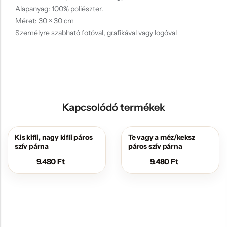
Alapanyag: 100% poliészter.
Méret: 30 × 30 cm
Személyre szabható fotóval, grafikával vagy logóval
Kapcsolódó termékek
Kis kifli, nagy kifli páros
Te vagy a méz/keksz
szív párna
páros szív párna
9.480
Ft
9.480
Ft