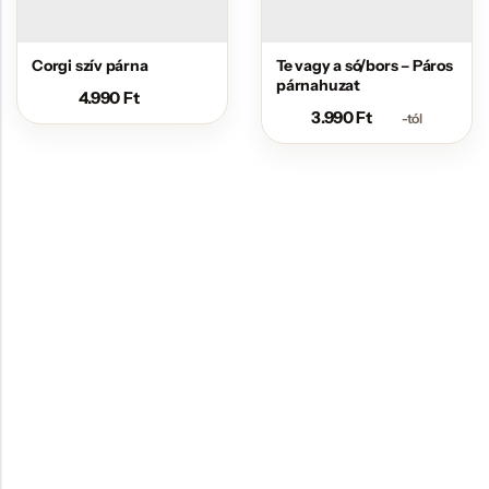
Corgi szív párna
Te vagy a só/bors – Páros
párnahuzat
4.990
Ft
3.990
Ft
-tól