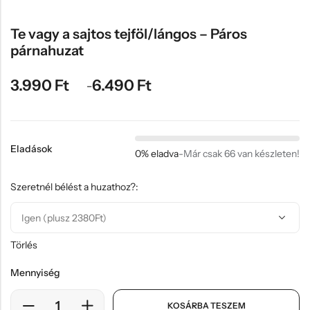
Hűtőmágnes, Kitűző
Te vagy a sajtos tejföl/lángos – Páros
Plüss
párnahuzat
Sapka
Táska, pénztárca
3.990
Ft
6.490
Ft
–
Egyedi céges ajándékok
Egyéb ajándék ötletek
Eladások
0% eladva
-
Már csak 66 van készleten!
Szeretnél bélést a huzathoz?:
Törlés
Mennyiség
KOSÁRBA TESZEM