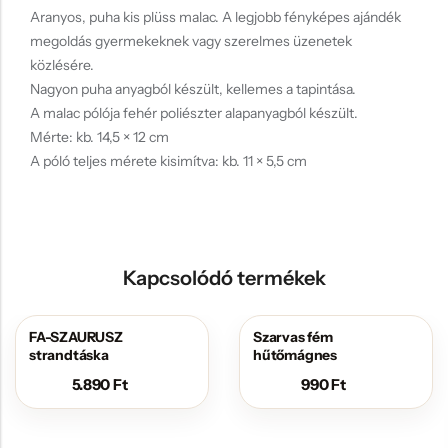
Aranyos, puha kis plüss malac. A legjobb fényképes ajándék
megoldás gyermekeknek vagy szerelmes üzenetek
közlésére.
Nagyon puha anyagból készült, kellemes a tapintása.
A malac pólója fehér poliészter alapanyagból készült.
Mérte: kb. 14,5 × 12 cm
A póló teljes mérete kisimítva: kb. 11 × 5,5 cm
Kapcsolódó termékek
FA-SZAURUSZ
Szarvas fém
strandtáska
hűtőmágnes
5.890
Ft
990
Ft