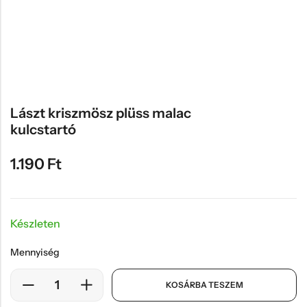
Hűtőmágnes, Kitűző
Plüss
Sapka
Táska, pénztárca
Egyedi céges ajándékok
Lászt kriszmösz plüss malac
kulcstartó
Egyéb ajándék ötletek
1.190
Ft
Készleten
Mennyiség
KOSÁRBA TESZEM