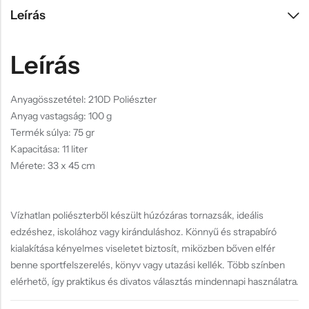
Leírás
Leírás
Anyagösszetétel: 210D Poliészter
Anyag vastagság: 100 g
Termék súlya: 75 gr
Kapacitása: 11 liter
Mérete: 33 x 45 cm
Vízhatlan poliészterből készült húzózáras tornazsák, ideális
edzéshez, iskolához vagy kiránduláshoz. Könnyű és strapabíró
kialakítása kényelmes viseletet biztosít, miközben bőven elfér
benne sportfelszerelés, könyv vagy utazási kellék. Több színben
elérhető, így praktikus és divatos választás mindennapi használatra.