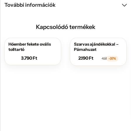
További információk
Kapcsolódó termékek
Hóember fekete ovális
Szarvas ajándékokkal –
AKCIÓS
tolltartó
Párnahuzat
3.790
Ft
2.190
Ft
-tól
-37%