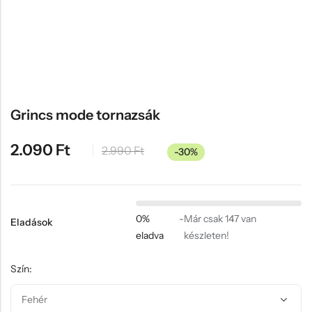
Hűtőmágnes, Kitűző
Plüss
Sapka
Táska, pénztárca
Egyedi céges ajándékok
Grincs mode tornazsák
Egyéb ajándék ötletek
2.090
Ft
2.990
Ft
-30%
0%
-
Már csak 147 van
Eladások
eladva
készleten!
Szín: