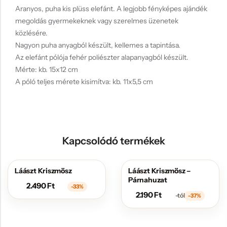
Aranyos, puha kis plüss elefánt. A legjobb fényképes ajándék
megoldás gyermekeknek vagy szerelmes üzenetek
közlésére.
Nagyon puha anyagból készült, kellemes a tapintása.
Az elefánt pólója fehér poliészter alapanyagból készült.
Mérte: kb. 15x12 cm
A póló teljes mérete kisimítva: kb. 11x5,5 cm
Kapcsolódó termékek
Láászt Kriszmösz
Láászt Kriszmösz –
AKCIÓS
AKCIÓS
Párnahuzat
2.490
Ft
-33%
2.190
Ft
-tól
-37%