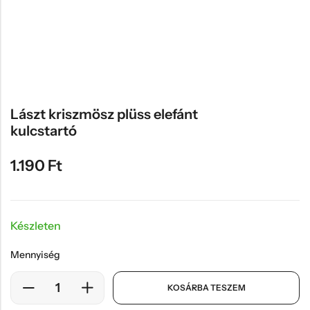
Hűtőmágnes, Kitűző
Plüss
Sapka
Táska, pénztárca
Egyedi céges ajándékok
Lászt kriszmösz plüss elefánt
kulcstartó
Egyéb ajándék ötletek
1.190
Ft
Készleten
Mennyiség
KOSÁRBA TESZEM