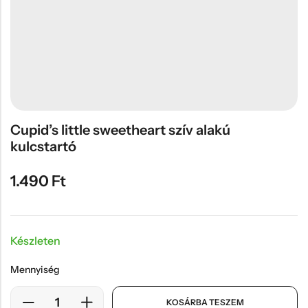
Hűtőmágnes, Kitűző
Plüss
Sapka
Táska, pénztárca
Egyedi céges ajándékok
Cupid’s little sweetheart szív alakú
Egyéb ajándék ötletek
kulcstartó
1.490
Ft
Készleten
Mennyiség
KOSÁRBA TESZEM