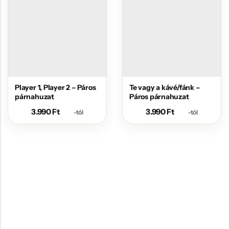
Player 1, Player 2 – Páros
Te vagy a kávé/fánk –
párnahuzat
Páros párnahuzat
3.990
Ft
3.990
Ft
-tól
-tól