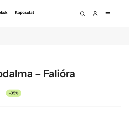
ékok
Kapcsolat
dalma – Falióra
-35%