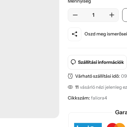
Mennyiség
Oszd meg ismerősei
Szállítási információk
Várható szállítási idő:
09
11
vásárló nézi jelenleg e
Cikkszám:
faliora4
Gara