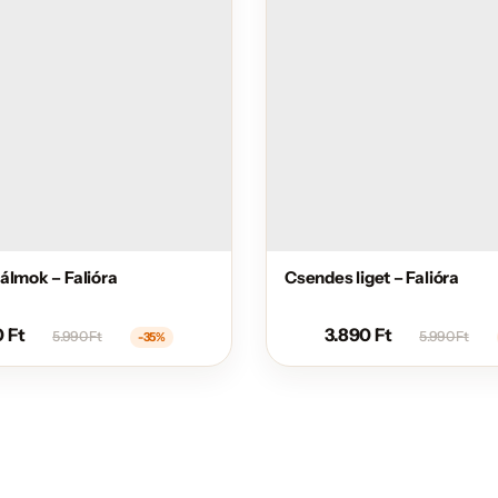
álmok – Falióra
Csendes liget – Falióra
0
Ft
3.890
Ft
5.990
Ft
5.990
Ft
-35%