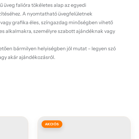
ű üveg falióra tökéletes alap az egyedi
zítéséhez. A nyomtatható üvegfelületnek
 vagy grafika éles, színgazdag minőségben vihető
leges alkalmakra, személyre szabott ajándéknak vagy
etően bármilyen helyiségben jól mutat – legyen szó
vagy akár ajándékozásról.
AKCIÓS