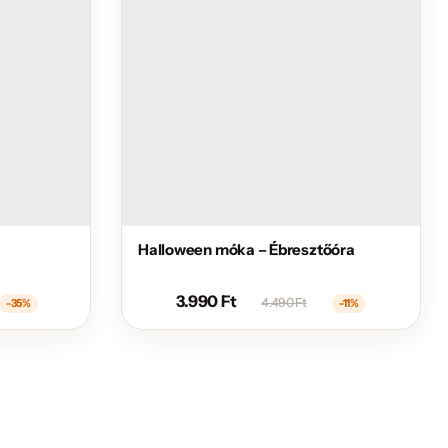
Halloween móka – Ébresztőóra
3.990
Ft
4.490
Ft
-35%
-11%