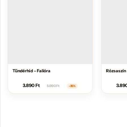
Tündérhíd – Falióra
Rózsaszín 
3.890
Ft
3.89
5.990
Ft
-35%