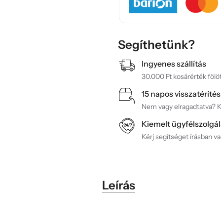
Segíthetünk?
Ingyenes szállítás
30.000 Ft kosárérték fölöt
15 napos visszatérítés
Nem vagy elragadtatva? Ké
Kiemelt ügyfélszolgál
Kérj segítséget írásban v
Leírás