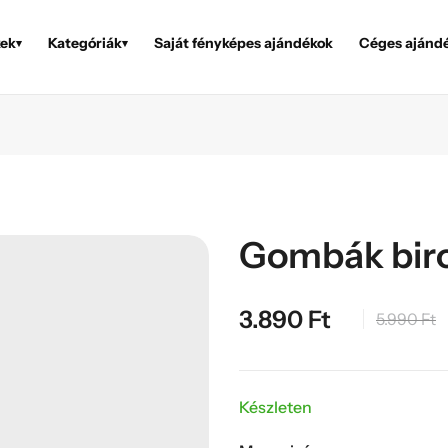
ek
Kategóriák
Saját fényképes ajándékok
Céges ajánd
▾
▾
Gombák biro
3.890
Ft
5.990
Ft
Készleten