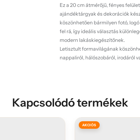
Ez a 20 cm átmérőjű, fényes felület
ajándéktárgyak és dekorációk kés
köszönhetően bármilyen fotó, logó
fel rá, így ideális választás külön
modern lakáskiegészítőnek.
Letisztult formavilágának köszönh
nappaliról, hálószobáról, irodáról 
Kapcsolódó termékek
AKCIÓS