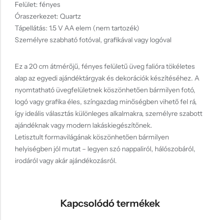
Felület: fényes
Óraszerkezet: Quartz
Tápellátás: 1.5 V AA elem (nem tartozék)
Személyre szabható fotóval, grafikával vagy logóval
Ez a 20 cm átmérőjű, fényes felületű üveg falióra tökéletes
alap az egyedi ajándéktárgyak és dekorációk készítéséhez. A
nyomtatható üvegfelületnek köszönhetően bármilyen fotó,
logó vagy grafika éles, színgazdag minőségben vihető fel rá,
így ideális választás különleges alkalmakra, személyre szabott
ajándéknak vagy modern lakáskiegészítőnek.
Letisztult formavilágának köszönhetően bármilyen
helyiségben jól mutat – legyen szó nappaliról, hálószobáról,
irodáról vagy akár ajándékozásról.
Kapcsolódó termékek