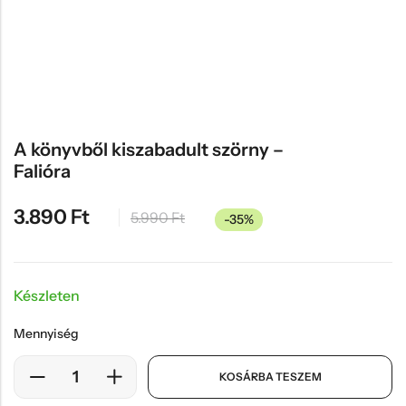
Hűtőmágnes, Kitűző
Plüss
Sapka
Táska, pénztárca
Egyedi céges ajándékok
A könyvből kiszabadult szörny –
Falióra
Egyéb ajándék ötletek
3.890
Ft
5.990
Ft
-35%
Készleten
Mennyiség
KOSÁRBA TESZEM