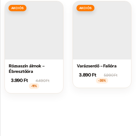
AKCIÓS
AKCIÓS
Rózsaszín álmok –
Varázserdő – Falióra
Ébresztőóra
3.890
Ft
5.990
Ft
3.990
Ft
4.490
Ft
-35%
-11%