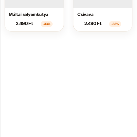
Máltai selyemkutya
Csivava
2.490
Ft
2.490
Ft
-33%
-33%