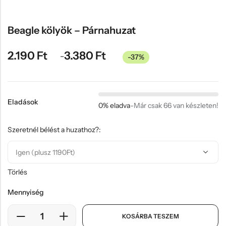
Hűtőmágnes, Kitűző
Plüss
Beagle kölyök – Párnahuzat
Sapka
2.190
Ft
3.380
Ft
–
-37%
Táska, pénztárca
Egyedi céges ajándékok
Egyéb ajándék ötletek
Eladások
0% eladva
-
Már csak 66 van készleten!
Szeretnél bélést a huzathoz?:
Törlés
Mennyiség
KOSÁRBA TESZEM