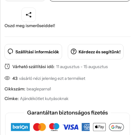
Oszd meg ismerőseiddel!
Szállítási információk
Kérdezz és segítünk!
Várható szállítási idő:
11 augusztus - 15 augusztus
43
vásárló nézi jelenleg ezt a terméket
Cikkszám:
beagleparna1
Címke:
Ajándékötlet kutyásoknak
Garantáltan biztonságos fizetés