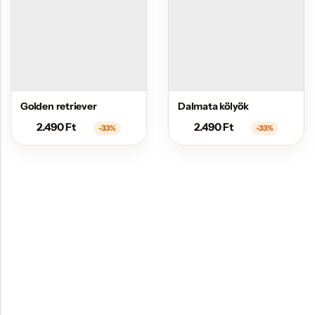
Golden retriever
Dalmata kölyök
2.490
Ft
2.490
Ft
-33%
-33%