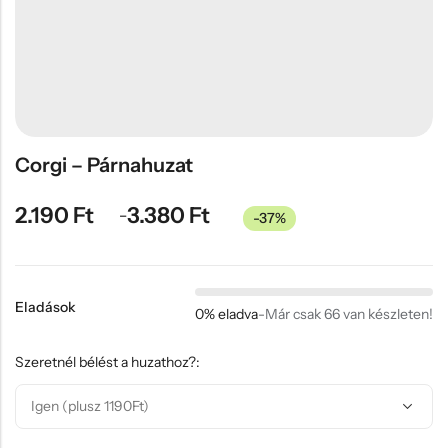
Hűtőmágnes, Kitűző
Plüss
Sapka
Táska, pénztárca
Egyedi céges ajándékok
Corgi – Párnahuzat
Egyéb ajándék ötletek
2.190
Ft
3.380
Ft
–
-37%
Eladások
0% eladva
-
Már csak 66 van készleten!
Szeretnél bélést a huzathoz?: