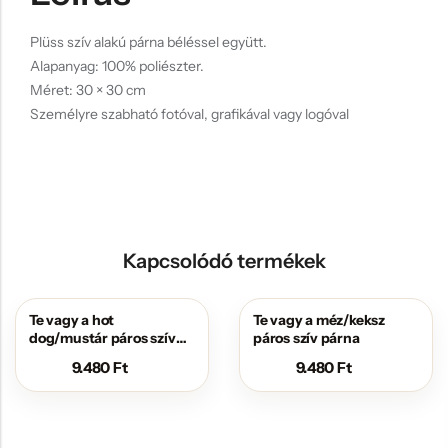
Plüss szív alakú párna béléssel együtt.
Alapanyag: 100% poliészter.
Méret: 30 × 30 cm
Személyre szabható fotóval, grafikával vagy logóval
Kapcsolódó termékek
Te vagy a hot
Te vagy a méz/keksz
dog/mustár páros szív
páros szív párna
párna
9.480
Ft
9.480
Ft