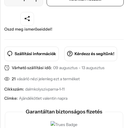
Hűtőmágnes, Kitűző
Plüss
Sapka
Oszd meg ismerőseiddel!
Táska, pénztárca
Egyedi céges ajándékok
Szállítási információk
Kérdezz és segítünk!
Egyéb ajándék ötletek
Várható szállítási idő:
09 augusztus - 13 augusztus
21
vásárló nézi jelenleg ezt a terméket
Cikkszám:
dalmkolyszivparna-1-11
Címke:
Ajándékötlet valentin napra
Garantáltan biztonságos fizetés