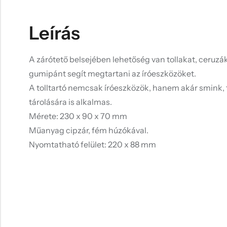
Leírás
A zárótető belsejében lehetőség van tollakat, ceruzáka
gumipánt segít megtartani az íróeszközöket.
A tolltartó nemcsak íróeszközök, hanem akár smink,
tárolására is alkalmas.
Mérete: 230 x 90 x 70 mm
Műanyag cipzár, fém húzókával.
Nyomtatható felület: 220 x 88 mm