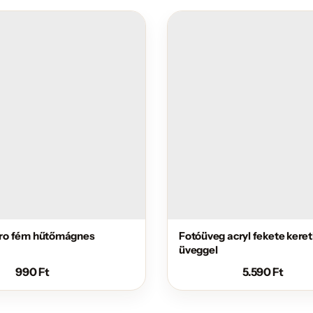
 bro fém hűtőmágnes
Fotóüveg acryl fekete keret
üveggel
990
Ft
5.590
Ft