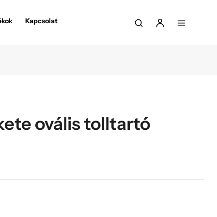
ékok
Kapcsolat
te ovális tolltartó