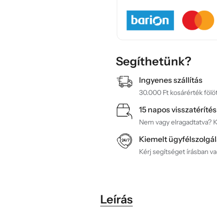
Segíthetünk?
Ingyenes szállítás
30.000 Ft kosárérték fölöt
15 napos visszatérítés
Nem vagy elragadtatva? Ké
Kiemelt ügyfélszolgál
Kérj segítséget írásban v
Leírás