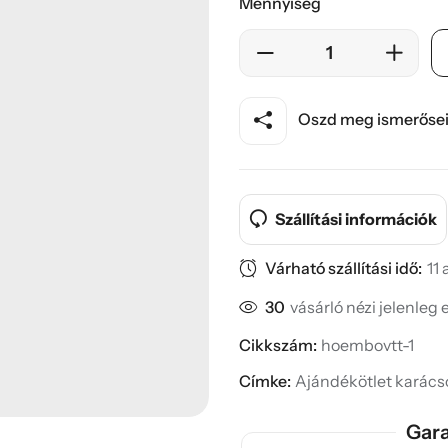
Mennyiség
Oszd meg ismerősei
Szállítási információk
Várható szállítási idő:
11
30
vásárló nézi jelenleg 
Cikkszám:
hoembovtt-1
Címke:
Ajándékötlet karács
Gara