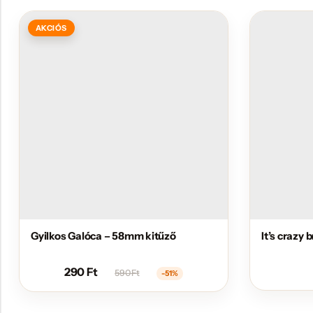
AKCIÓS
Gyilkos Galóca – 58mm kitűző
It’s crazy
290
Ft
590
Ft
-51%