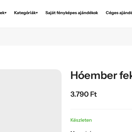
ek
Kategóriák
Saját fényképes ajándékok
Céges ajánd
▾
▾
Hóember feke
3.790
Ft
Készleten