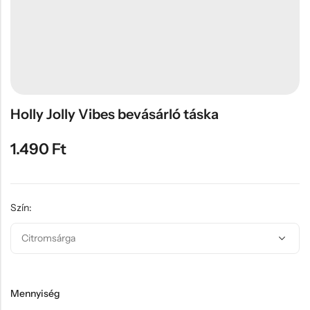
Hűtőmágnes, Kitűző
Plüss
Sapka
Táska, pénztárca
Egyedi céges ajándékok
Holly Jolly Vibes bevásárló táska
Egyéb ajándék ötletek
1.490
Ft
Szín:
Mennyiség