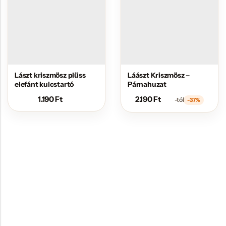
Lászt kriszmösz plüss
Láászt Kriszmösz –
elefánt kulcstartó
Párnahuzat
1.190
Ft
2.190
Ft
-tól
-37%