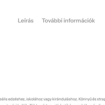
Leírás
További információk
eális edzéshez, iskolához vagy kiránduláshoz. Könnyű és strap