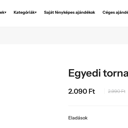
ek
Kategóriák
Saját fényképes ajándékok
Céges ajánd
▾
▾
Egyedi torn
2.090
Ft
2.990
Ft
Eladások