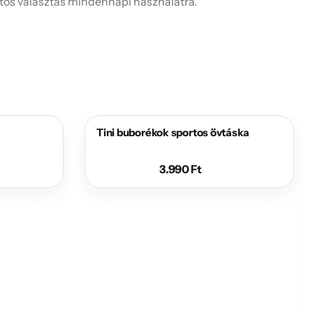
atos választás mindennapi használatra.
Tini buborékok sportos övtáska
3.990
Ft