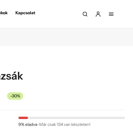
ékok
Kapcsolat
azsák
-30%
9% eladva
-
Már csak 134 van készleten!