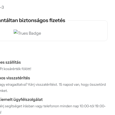
-3
ntáltan biztonságos fizetés
es szállítás
t kosárérték fölött!
pos visszatérítés
gy elragadtatva? Kérj visszatérítést. 15 napod van, hogy összetörd
nket.
iemelt ügyfélszolgálat
érj segítséget írásban vagy telefonon minden nap 10:00-tól 19:00-
g!