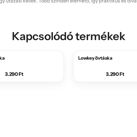
y utazási kellék. Több színben elérhető, így praktikus és div
Kapcsolódó termékek
ska
Lowkey övtáska
3.290
Ft
3.290
Ft