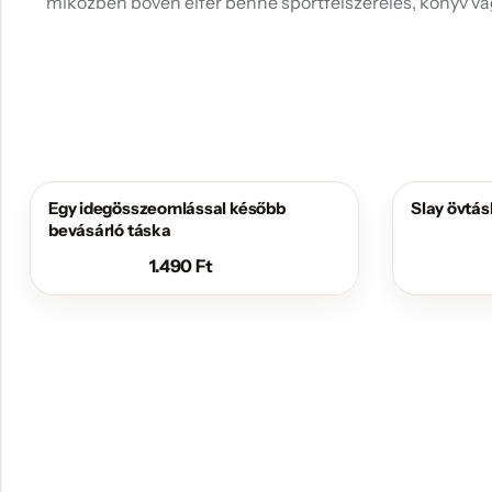
miközben bőven elfér benne sportfelszerelés, könyv vag
Egy idegösszeomlással később
Slay övtá
bevásárló táska
1.490
Ft