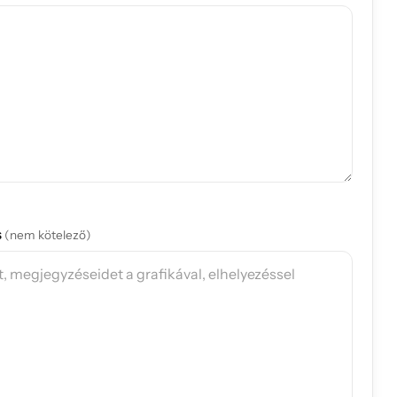
s
(nem kötelező)