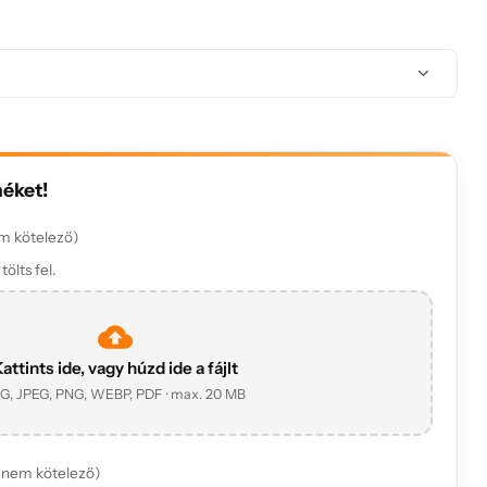
méket!
m kötelező)
ölts fel.
attints ide, vagy húzd ide a fájlt
G, JPEG, PNG, WEBP, PDF · max. 20 MB
(nem kötelező)