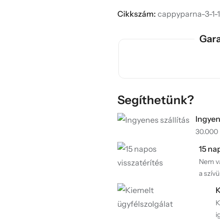
Cikkszám:
cappyparna-3-1-1
Gara
Segíthetünk?
Ingyen
30.000 F
15 na
Nem va
a szívü
K
K
i