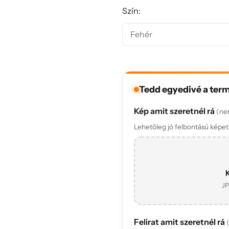
Szín:
Tedd egyedivé a ter
Kép amit szeretnél rá
(ne
Lehetőleg jó felbontású képet t
K
JP
Felirat amit szeretnél rá