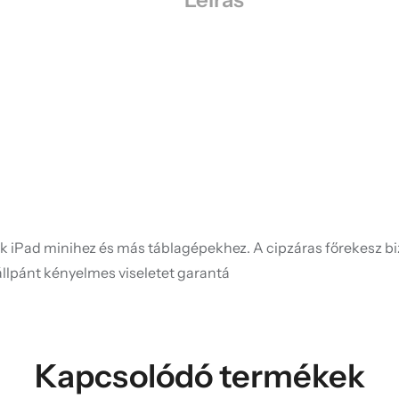
 iPad minihez és más táblagépekhez. A cipzáras főrekesz bizt
vállpánt kényelmes viseletet garantá
Kapcsolódó termékek