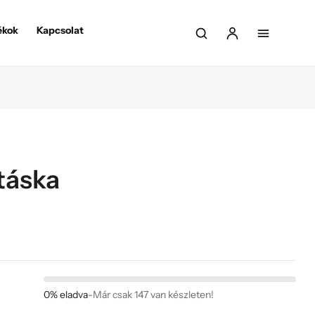
ékok
Kapcsolat
táska
0% eladva
-
Már csak 147 van készleten!