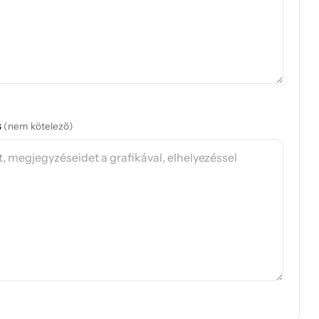
s
(nem kötelező)