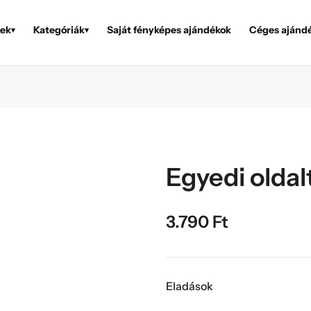
ek
Kategóriák
Saját fényképes ajándékok
Céges ajánd
▾
▾
Egyedi oldal
3.790
Ft
Eladások