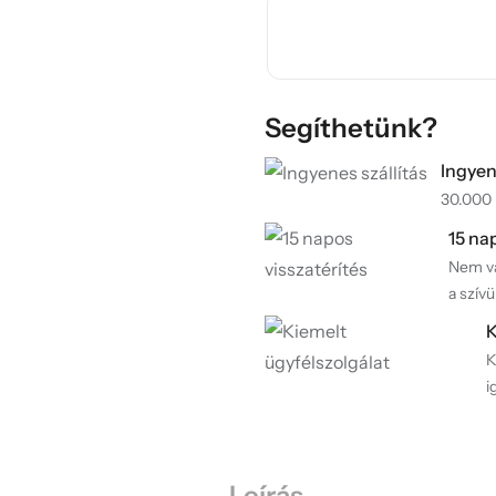
Segíthetünk?
Ingyen
30.000 F
15 na
Nem va
a szívü
K
K
i
Leírás