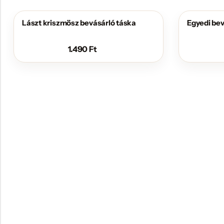
Lászt kriszmösz bevásárló táska
Egyedi bev
1.490
Ft