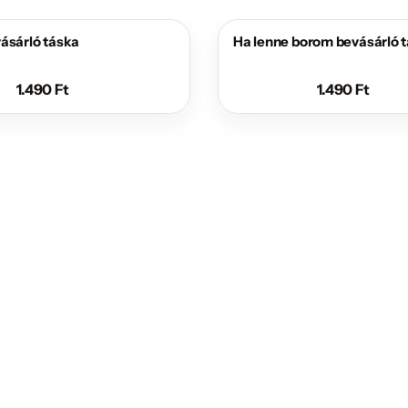
ásárló táska
Ha lenne borom bevásárló 
1.490
Ft
1.490
Ft