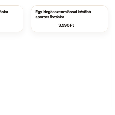
táska
Egy idegösszeomlással később
sportos övtáska
3.990
Ft