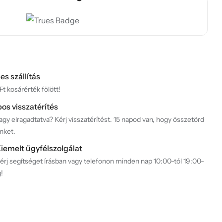
es szállítás
t kosárérték fölött!
pos visszatérítés
gy elragadtatva? Kérj visszatérítést. 15 napod van, hogy összetörd
nket.
iemelt ügyfélszolgálat
érj segítséget írásban vagy telefonon minden nap 10:00-tól 19:00-
g!