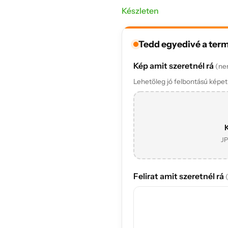
Készleten
Tedd egyedivé a ter
Kép amit szeretnél rá
(ne
Lehetőleg jó felbontású képet t
K
JP
Felirat amit szeretnél rá