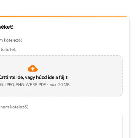
méket!
m kötelező)
ölts fel.
attints ide, vagy húzd ide a fájlt
G, JPEG, PNG, WEBP, PDF · max. 20 MB
(nem kötelező)