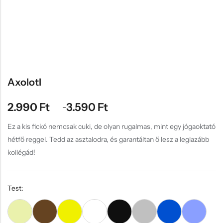
Hűtőmágnes, Kitűző
Plüss
Sapka
Táska, pénztárca
Egyedi céges ajándékok
Axolotl
Egyéb ajándék ötletek
2.990
Ft
3.590
Ft
–
Ez a kis fickó nemcsak cuki, de olyan rugalmas, mint egy jógaoktató
hétfő reggel. Tedd az asztalodra, és garantáltan ő lesz a leglazább
kollégád!
Test: