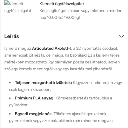
Kiemelt ügyfélszolgálat
Kérj segítséget írásban vagy telefonon minden
nap 10:00-tól 19:00-ig!
Leírás
Ismerd meg az
Articulated Axolotl
-t, a 3D nyomtatás csodáját,
ami nemcsak jól néz ki, de imádja, ha babrálják! Ez a kis lény teljes
mértékben mozgatható, így bármilyen pózba beállíthatod, legyen
szó egy komoly meetingről vagy egy laza délutáni pihenésről.
Teljesen mozgatható ízületek:
Kígyózzon, tekeredjen vagy
csak lógjon a kezedben.
Prémium PLA anyag:
Környezetbarát és tartós, bírja a
gyűrődést.
Egyedi megjelenés:
Tökéletes ajándék geekeknek,
gyerekeknek vagy azoknak, akiknek már mindene megvan.