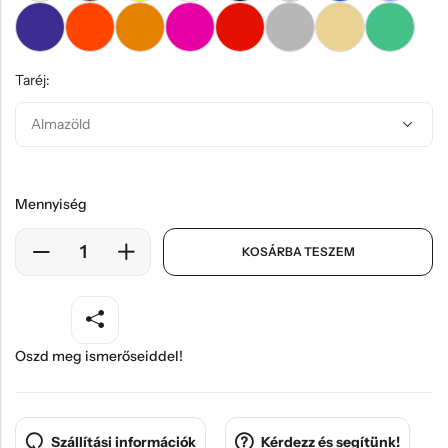
Taréj:
Mennyiség
KOSÁRBA TESZEM
Oszd meg ismerőseiddel!
Szállítási információk
Kérdezz és segítünk!