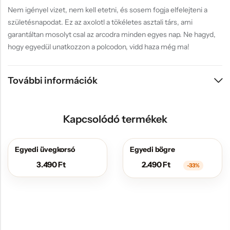
Nem igényel vizet, nem kell etetni, és sosem fogja elfelejteni a
születésnapodat. Ez az axolotl a tökéletes asztali társ, ami
garantáltan mosolyt csal az arcodra minden egyes nap. Ne hagyd,
hogy egyedül unatkozzon a polcodon, vidd haza még ma!
További információk
Kapcsolódó termékek
Egyedi üvegkorsó
Egyedi bögre
AKCIÓS
3.490
Ft
2.490
Ft
-33%