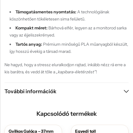
Támogatásmentes nyomtatás:
A technológiának
köszönhetően tökéletesen sima felületű.
Kompakt méret:
Bárhová elfér, legyen az a monitorod sarka
vagy az éjjeliszekrényed.
Tartós anyag:
Prémium minőségű PLA műanyagból készült,
így hosszú évekig a társad marad.
Ne hagyd, hogy a stressz eluralkodjon rajtad, inkább nézz rá erre a
kis barátra, és vedd át tőle a
„kapibara-életérzést”
!
További információk
Kapcsolódó termékek
Gyilkos Galóca – 37mm
Egyedi toll
AKCIÓS