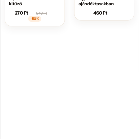
kitűző
ajándéktasakban
270
Ft
460
Ft
540
Ft
-50%