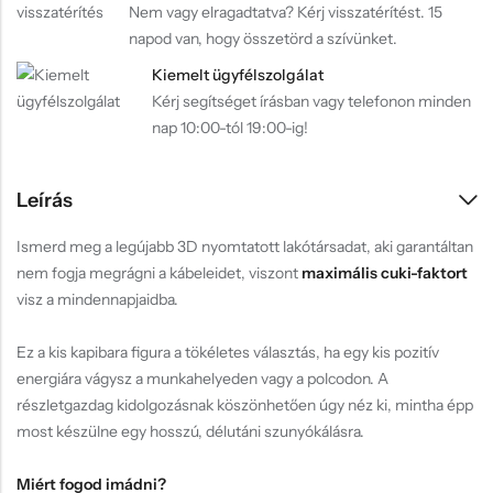
Nem vagy elragadtatva? Kérj visszatérítést. 15
napod van, hogy összetörd a szívünket.
Kiemelt ügyfélszolgálat
Kérj segítséget írásban vagy telefonon minden
nap 10:00-tól 19:00-ig!
Leírás
Ismerd meg a legújabb 3D nyomtatott lakótársadat, aki garantáltan
nem fogja megrágni a kábeleidet, viszont
maximális cuki-faktort
visz a mindennapjaidba.
Ez a kis kapibara figura a tökéletes választás, ha egy kis pozitív
energiára vágysz a munkahelyeden vagy a polcodon. A
részletgazdag kidolgozásnak köszönhetően úgy néz ki, mintha épp
most készülne egy hosszú, délutáni szunyókálásra.
Miért fogod imádni?