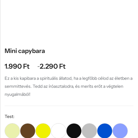
Hűtőmágnes, Kitűző
Plüss
Sapka
Táska, pénztárca
Egyedi céges ajándékok
Mini capybara
Egyéb ajándék ötletek
1.990
Ft
2.290
Ft
–
Ez a kis kapibara a spirituális állatod, ha a legfőbb célod az életben a
semmittevés. Tedd az íróasztalodra, és meríts erőt a végtelen
nyugalmából!
Test: