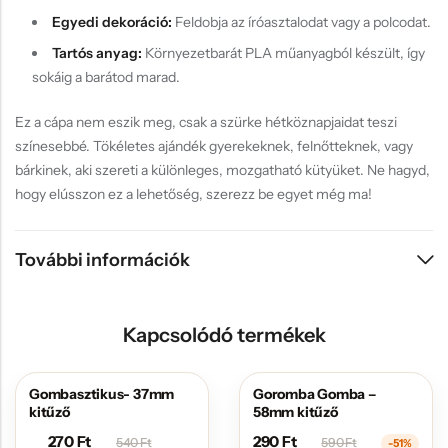
Egyedi dekoráció:
Feldobja az íróasztalodat vagy a polcodat.
Tartós anyag:
Környezetbarát PLA műanyagból készült, így
sokáig a barátod marad.
Ez a cápa nem eszik meg, csak a szürke hétköznapjaidat teszi
színesebbé. Tökéletes ajándék gyerekeknek, felnőtteknek, vagy
bárkinek, aki szereti a különleges, mozgatható kütyüket. Ne hagyd,
hogy elússzon ez a lehetőség, szerezz be egyet még ma!
További információk
Kapcsolódó termékek
Gombasztikus- 37mm
Goromba Gomba –
AKCIÓS
AKCIÓS
kitűző
58mm kitűző
270
Ft
290
Ft
540
Ft
590
Ft
-51%