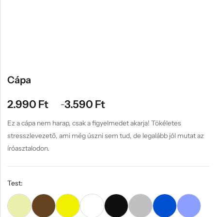
Hűtőmágnes, Kitűző
Plüss
Sapka
Táska, pénztárca
Egyedi céges ajándékok
Cápa
Egyéb ajándék ötletek
2.990
Ft
3.590
Ft
–
Ez a cápa nem harap, csak a figyelmedet akarja! Tökéletes
stresszlevezető, ami még úszni sem tud, de legalább jól mutat az
íróasztalodon.
Test: