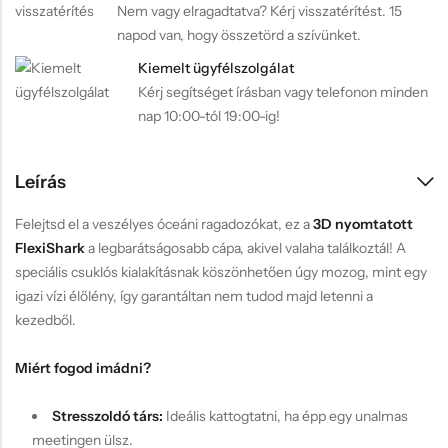
Nem vagy elragadtatva? Kérj visszatérítést. 15
napod van, hogy összetörd a szívünket.
Kiemelt ügyfélszolgálat
Kérj segítséget írásban vagy telefonon minden
nap 10:00-tól 19:00-ig!
Leírás
Felejtsd el a veszélyes óceáni ragadozókat, ez a
3D nyomtatott
FlexiShark
a legbarátságosabb cápa, akivel valaha találkoztál! A
speciális csuklós kialakításnak köszönhetően úgy mozog, mint egy
igazi vízi élőlény, így garantáltan nem tudod majd letenni a
kezedből.
Miért fogod imádni?
Stresszoldó társ:
Ideális kattogtatni, ha épp egy unalmas
meetingen ülsz.