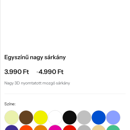
Hűtőmágnes, Kitűző
Plüss
Sapka
Táska, pénztárca
Egyedi céges ajándékok
Egyéb ajándék ötletek
Egyszínű nagy sárkány
3.990
Ft
4.990
Ft
–
Nagy 3D nyomtatott mozgó sárkány
Színe: