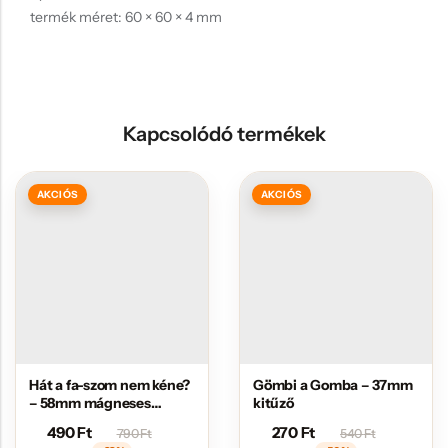
termék méret: 60 × 60 × 4 mm
Kapcsolódó termékek
AKCIÓS
AKCIÓS
Hát a fa-szom nem kéne?
Gömbi a Gomba – 37mm
– 58mm mágneses
kitűző
jelvény sörnyitóval
490
Ft
270
Ft
790
Ft
540
Ft