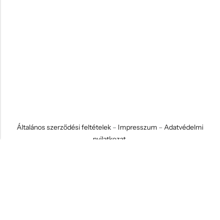
Általános szerződési feltételek
–
Impresszum
–
Adatvédelmi
nyilatkozat
© 2026 Koci és Drabi Ajándék Kft. Minden jog fenntartva