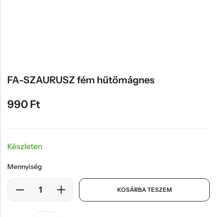
Hűtőmágnes, Kitűző
Plüss
Sapka
Táska, pénztárca
Egyedi céges ajándékok
FA-SZAURUSZ fém hűtőmágnes
Egyéb ajándék ötletek
990
Ft
Készleten
Mennyiség
KOSÁRBA TESZEM