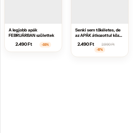
A legjobb apák
Senki sem tökéletes, de
FEBRUÁRBAN születtek
az APÁK átkozottul közel
állnak hozzá
2.490
Ft
2.490
Ft
2.990
Ft
-33%
-17%