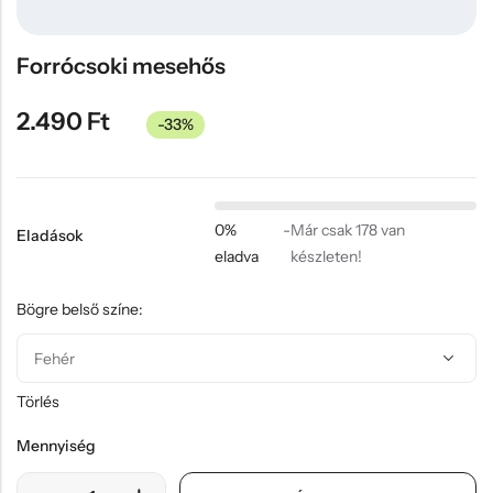
Hűtőmágnes, Kitűző
Plüss
Forrócsoki mesehős
Sapka
2.490
Ft
-33%
Táska, pénztárca
Egyedi céges ajándékok
Egyéb ajándék ötletek
0%
-
Már csak 178 van
Eladások
eladva
készleten!
Bögre belső színe:
Törlés
Mennyiség